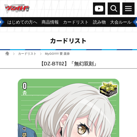
ヴァンガードch
検索
メニュー
はじめての方へ
商品情報
カードリスト
読み物
大会ルール
カードリスト
ホーム
カードリスト
MyGO!!!!! 要 楽奈
>
>
【DZ-BT02】「無幻双刻」