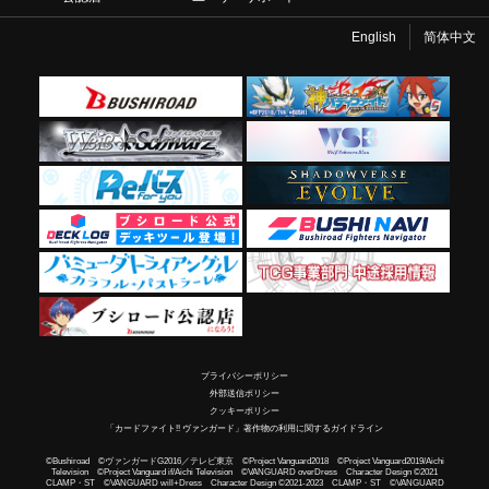
English
简体中文
プライバシーポリシー
外部送信ポリシー
クッキーポリシー
「カードファイト!! ヴァンガード」著作物の利用に関するガイドライン
©Bushiroad ©ヴァンガードG2016／テレビ東京 ©Project Vanguard2018 ©Project Vanguard2019/Aichi
Television ©Project Vanguard if/Aichi Television ©VANGUARD overDress Character Design ©2021
CLAMP・ST ©VANGUARD will+Dress Character Design ©2021-2023 CLAMP・ST ©VANGUARD