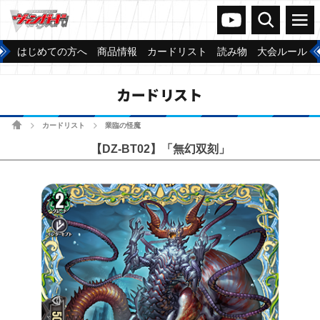
ヴァンガードch
検索
メニュー
はじめての方へ
商品情報
カードリスト
読み物
大会ルール
カードリスト
ホーム
カードリスト
業臨の怪魔
>
>
【DZ-BT02】「無幻双刻」