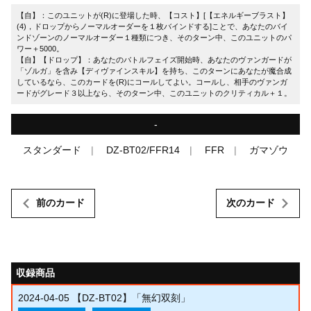
【自】：このユニットが(R)に登場した時、【コスト】[【エネルギーブラスト】
(4)，ドロップからノーマルオーダーを１枚バインドする]ことで、あなたのバイ
ンドゾーンのノーマルオーダー１種類につき、そのターン中、このユニットのパ
ワー＋5000。
【自】【ドロップ】：あなたのバトルフェイズ開始時、あなたのヴァンガードが
「ゾルガ」を含み【ディヴァインスキル】を持ち、このターンにあなたが魔合成
しているなら、このカードを(R)にコールしてよい。コールし、相手のヴァンガ
ードがグレード３以上なら、そのターン中、このユニットのクリティカル＋１。
-
スタンダード
DZ-BT02/FFR14
FFR
ガマゾウ
前のカード
次のカード
収録商品
2024-04-05
【DZ-BT02】「無幻双刻」