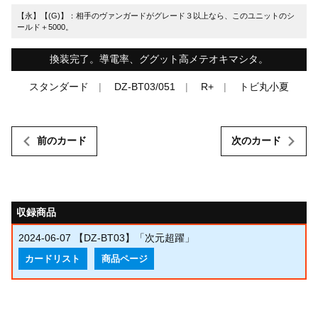
【永】【(G)】：相手のヴァンガードがグレード３以上なら、このユニットのシ
ールド＋5000。
換装完了。導電率、ググット高メテオキマシタ。
スタンダード
DZ-BT03/051
R+
トビ丸小夏
前のカード
次のカード
収録商品
2024-06-07
【DZ-BT03】「次元超躍」
カードリスト
商品ページ