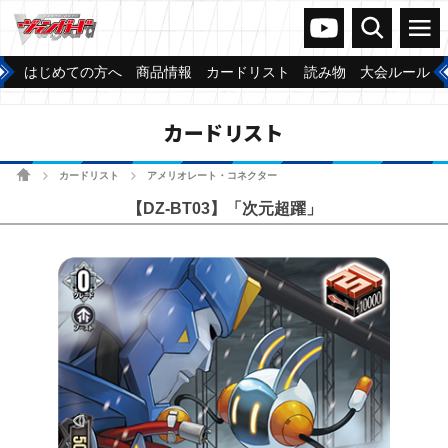
ヴァンガードch
検索
メニュー
はじめての方へ
商品情報
カードリスト
読み物
大会ルール
カードリスト
ホーム
カードリスト
アメリオレート・コネクター
>
>
【DZ-BT03】「次元超躍」