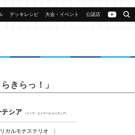
ル
デッキレシピ
大会・イベント
公認店
カード
大会
公認店舗
その他
ヴァンガードch
検索
がきらきらっ！」
ーテシア
（リーヴ・エトワール ルーテシア）
リカルモナステリオ