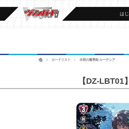
は
ホーム
カードリスト
水照の魔導姫 ルーテシア
>
>
【DZ-LBT