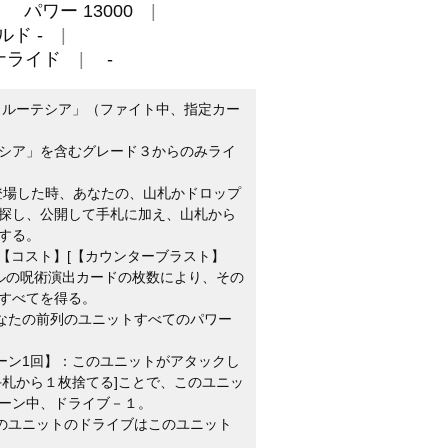
パワー 13000
ルド -
ナライド
-
 ルーテシア」（ファイト中、指定カー
シア」を含むグレード３からのみライ
に登場した時、あなたの、山札かドロップ
探し、公開して手札に加え、山札から
する。
：【コスト】[【カウンターブラスト】
ウルの呪術演出カードの枚数により、その
すべてを得る。
あなたの前列のユニットすべてのパワー
ターン1回】：このユニットがアタックし
手札から１枚捨てる]ことで、このユニッ
ーン中、ドライブ－１。
このユニットのドライブはこのユニット