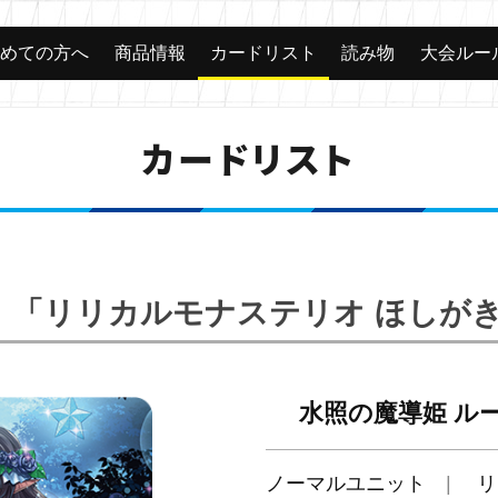
じめての方へ
商品情報
カードリスト
読み物
大会ルー
カードリスト
01】「リリカルモナステリオ ほし
水照の魔導姫 ル
ノーマルユニット
リ