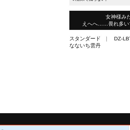
女神様み
えへへ……畏れ多い
スタンダード
DZ-LB
なないち雲丹