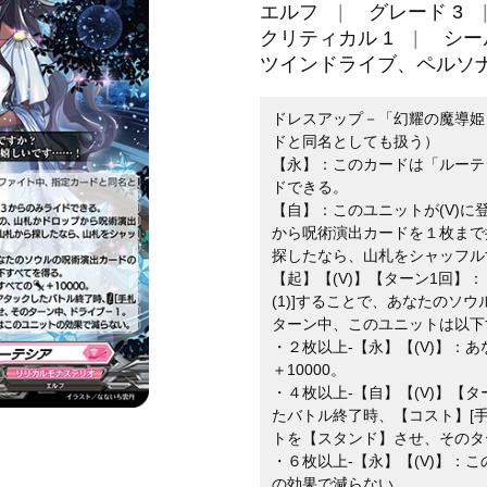
エルフ
グレード 3
クリティカル 1
シー
ツインドライブ、ペルソ
ドレスアップ－「幻耀の魔導姫
ドと同名としても扱う）
【永】：このカードは「ルーテ
ドできる。
【自】：このユニットが(V)
から呪術演出カードを１枚まで
探したなら、山札をシャッフル
【起】【(V)】【ターン1回】
(1)]することで、あなたのソ
ターン中、このユニットは以下
・２枚以上-【永】【(V)】：
＋10000。
・４枚以上-【自】【(V)】【
たバトル終了時、【コスト】[
トを【スタンド】させ、そのタ
・６枚以上-【永】【(V)】：
の効果で減らない。