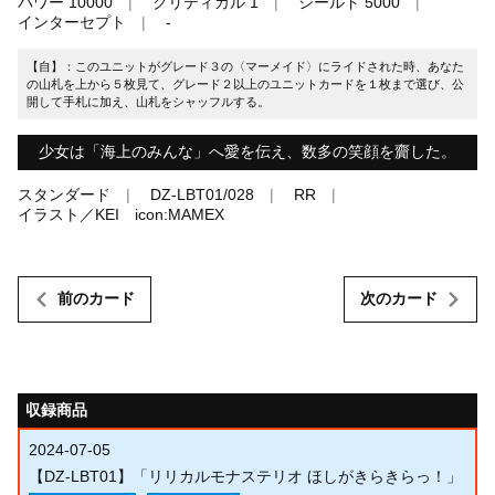
パワー 10000
クリティカル 1
シールド 5000
インターセプト
-
【自】：このユニットがグレード３の〈マーメイド〉にライドされた時、あなた
の山札を上から５枚見て、グレード２以上のユニットカードを１枚まで選び、公
開して手札に加え、山札をシャッフルする。
少女は「海上のみんな」へ愛を伝え、数多の笑顔を齎した。
スタンダード
DZ-LBT01/028
RR
イラスト／KEI icon:MAMEX
前のカード
次のカード
収録商品
2024-07-05
【DZ-LBT01】「リリカルモナステリオ ほしがきらきらっ！」