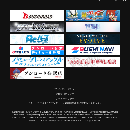
プライバシーポリシー
外部送信ポリシー
クッキーポリシー
「カードファイト!! ヴァンガード」著作物の利用に関するガイドライン
©Bushiroad ©ヴァンガードG2016／テレビ東京 ©Project Vanguard2018 ©Project Vanguard2019/Aichi
Television ©Project Vanguard if/Aichi Television ©VANGUARD overDress Character Design ©2021
CLAMP・ST ©VANGUARD will+Dress Character Design ©2021-2023 CLAMP・ST ©VANGUARD
Divinez Character Design ©2021-2026 CLAMP・ST © Cygames, Inc.