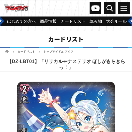
ヴァンガードch
検索
メニュー
はじめての方へ
商品情報
カードリスト
読み物
大会ルール
カードリスト
ホーム
カードリスト
トップアイドル アクア
>
>
【DZ-LBT01】「リリカルモナステリオ ほしがきらきら
っ！」