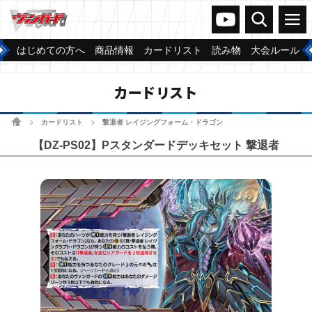
ヴァンガードch
検索
メニュー
はじめての方へ
商品情報
カードリスト
読み物
大会ルール
カードリスト
ホーム
カードリスト
撃退者 レイジングフォーム・ドラゴン
>
>
【DZ-PS02】Pスタンダードデッキセット 撃退者