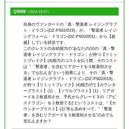
Q9906
（2024-03-07）
自身のヴァンガードの「真・撃退者 レイジングラプ
ト・ドラゴン(DZ-PS02/019)」が、「撃退者 レイジ
ングフォーム・ドラゴン(DZ-PS02/001)」から【超
越】している状況です。
このクレストの永続能力の“あなたの(V)の「真・撃
退者 レイジングラプト・ドラゴン」が持つ【リミッ
トブレイク】(4)能力のコストを払う際、そのコスト
は『「撃退者」を含むリアガードを３枚退却させ
る』でも払える”という効果により、その「真・撃
退者 レイジングラプト・ドラゴン(DZ-PS02/019)」
が持つ【リミットブレイク】(4)能力の“[【カウンタ
ーブラスト】(1)，【ソウルブラスト】(1)，リアガ
ードを２枚退却させ、手札からグレード３の〈アビ
スドラゴン〉を２枚捨てる]”というコストは、“【カ
ウンターブラスト】(1)”等も含めすべて、“「撃退
者」を含むリアガードを３枚退却させる”のみでも
支払えますか？