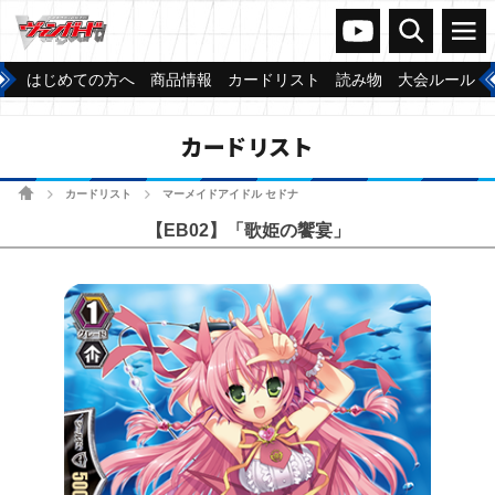
ヴァンガードch
検索
メニュー
はじめての方へ
商品情報
カードリスト
読み物
大会ルール
カードリスト
ホーム
カードリスト
マーメイドアイドル セドナ
>
>
【EB02】「歌姫の饗宴」