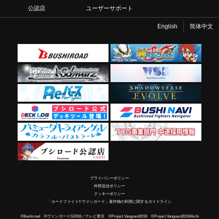
公認店
ユーザーサポート
English
简体中文
プライバシーポリシー
外部送信ポリシー
クッキーポリシー
「カードファイト!! ヴァンガード」著作物の利用に関するガイドライン
©Bushiroad ©ヴァンガードG2016／テレビ東京 ©Project Vanguard2018 ©Project Vanguard2019/Aichi