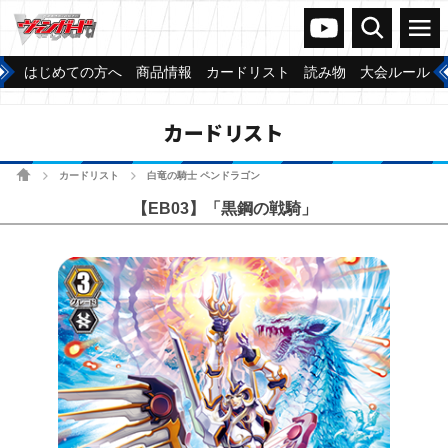
ヴァンガードch
検索
メニュー
はじめての方へ
商品情報
カードリスト
読み物
大会ルール
カードリスト
ホーム
カードリスト
白竜の騎士 ペンドラゴン
>
>
【EB03】「黒鋼の戦騎」