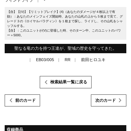
【自】【(V)】【リミットブレイク】(4)（あなたのダメージが４枚以上で有
効）：あなたのメインフェイズ開始時、あなたの山札の上から５枚まで見て、グ
レード３の《ロイヤルパラディン》を１枚まで探し、ライドし、その山札をシャ
ッフルする。
【自】：このユニットが(V)に登場した時、そのターン中、このユニットのパワ
ー＋5000。
聖なる竜の力を持つ王達が、聖域の歴史を守ってきた。
EB03/005
RR
前田ヒロユキ
検索結果一覧に戻る
前のカード
次のカード
収録商品