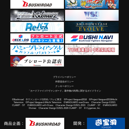
プライバシーポリシー
外部送信ポリシー
クッキーポリシー
「カードファイト!! ヴァンガード」著作物の利用に関するガイドライン
©Bushiroad ©ヴァンガードG2016／テレビ東京 ©Project Vanguard2018 ©Project Vanguard2019/Aichi
Television ©Project Vanguard if/Aichi Television ©VANGUARD overDress Character Design ©2021
CLAMP・ST ©VANGUARD will+Dress Character Design ©2021-2023 CLAMP・ST ©VANGUARD
Divinez Character Design ©2021-2026 CLAMP・ST © Cygames, Inc.