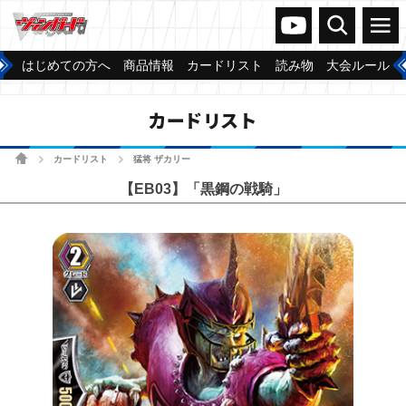
ヴァンガードch
検索
メニュー
はじめての方へ
商品情報
カードリスト
読み物
大会ルール
カードリスト
ホーム
カードリスト
猛将 ザカリー
>
>
【EB03】「黒鋼の戦騎」