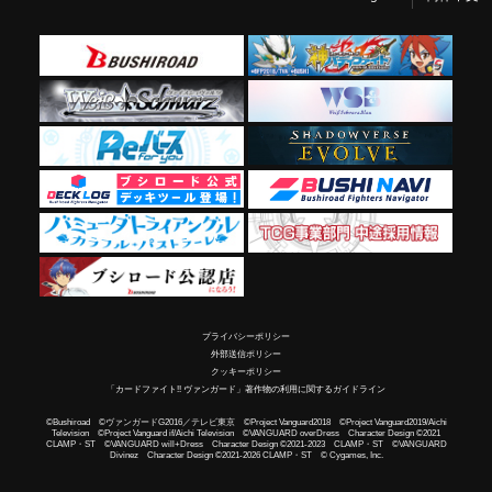
プライバシーポリシー
外部送信ポリシー
クッキーポリシー
「カードファイト!! ヴァンガード」著作物の利用に関するガイドライン
©Bushiroad ©ヴァンガードG2016／テレビ東京 ©Project Vanguard2018 ©Project Vanguard2019/Aichi
Television ©Project Vanguard if/Aichi Television ©VANGUARD overDress Character Design ©2021
CLAMP・ST ©VANGUARD will+Dress Character Design ©2021-2023 CLAMP・ST ©VANGUARD
Divinez Character Design ©2021-2026 CLAMP・ST © Cygames, Inc.