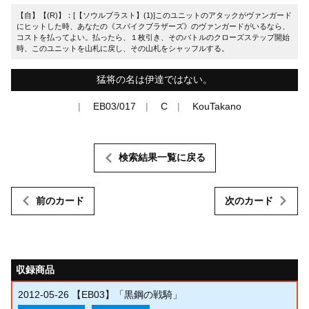
【自】【(R)】：[【ソウルブラスト】(1)]このユニットのアタックがヴァンガード
にヒットした時、あなたの《スパイクブラザーズ》のヴァンガードがいるなら、
コストを払ってよい。払ったら、１枚引き、そのバトルのクローズステップ開始
時、このユニットを山札に戻し、その山札をシャッフルする。
猛将の名は伊達ではない。
EB03/017
C
KouTakano
検索結果一覧に戻る
前のカード
次のカード
収録商品
2012-05-26
【EB03】「黒鋼の戦騎」