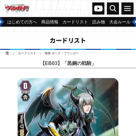
ヴァンガードch
検索
メニュー
はじめての方へ
商品情報
カードリスト
読み物
大会ルール
カードリスト
ホーム
カードリスト
智将 ダーク・ブリンガー
>
>
【EB03】「黒鋼の戦騎」