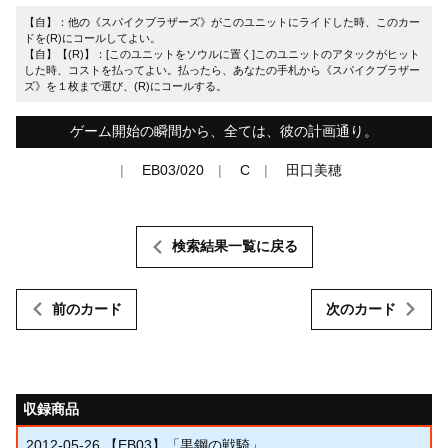
【自】：他の《スパイクブラザーズ》がこのユニットにライドした時、このカー
ドを(R)にコールしてよい。
【自】【(R)】：[このユニットをソウルに置く]このユニットのアタックがヒット
した時、コストを払ってよい。払ったら、あなたの手札から《スパイクブラザー
ズ》を１枚まで選び、(R)にコールする。
ゲーム開始の瞬間から、全ては、彼の計画通り。
EB03/020
C
田口美穂
検索結果一覧に戻る
前のカード
次のカード
収録商品
2012-05-26
【EB03】「黒鋼の戦騎」