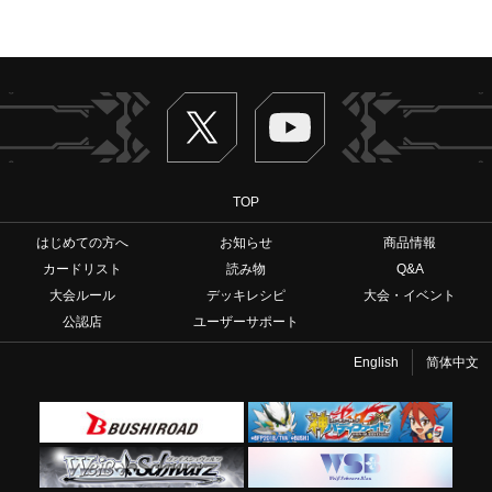
Twitter
ヴァンガードch
TOP
はじめての方へ
お知らせ
商品情報
カードリスト
読み物
Q&A
大会ルール
デッキレシピ
大会・イベント
公認店
ユーザーサポート
English
简体中文