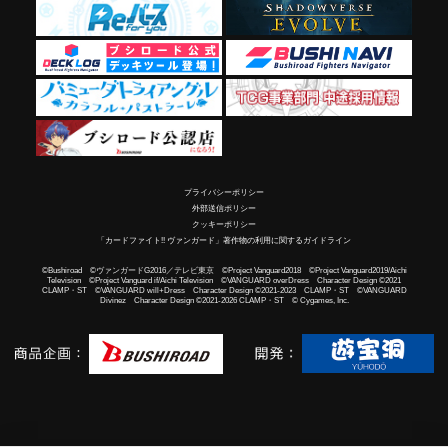
プライバシーポリシー
外部送信ポリシー
クッキーポリシー
「カードファイト!! ヴァンガード」著作物の利用に関するガイドライン
©Bushiroad ©ヴァンガードG2016／テレビ東京 ©Project Vanguard2018 ©Project Vanguard2019/Aichi
Television ©Project Vanguard if/Aichi Television ©VANGUARD overDress Character Design ©2021
CLAMP・ST ©VANGUARD will+Dress Character Design ©2021-2023 CLAMP・ST ©VANGUARD
Divinez Character Design ©2021-2026 CLAMP・ST © Cygames, Inc.