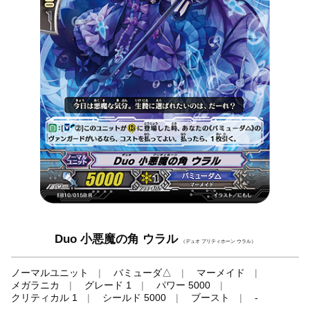
Duo 小悪魔の角 ウラル
（デュオ プリティホーン ウラル）
ノーマルユニット
バミューダ△
マーメイド
メガラニカ
グレード 1
パワー 5000
クリティカル 1
シールド 5000
ブースト
-