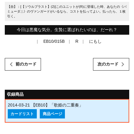
【自】：[【ソウルブラスト】(2)]このユニットが(R)に登場した時、あなたの《バ
ミューダ△》のヴァンガードがいるなら、コストを払ってよい。払ったら、１枚
引く。
今日は悪魔な気分。生贄に選ばれたいのは、だーれ？
EB10/015B
R
にもし
前のカード
次のカード
収録商品
2014-03-21
【EB10】「歌姫の二重奏」
カードリスト
商品ページ