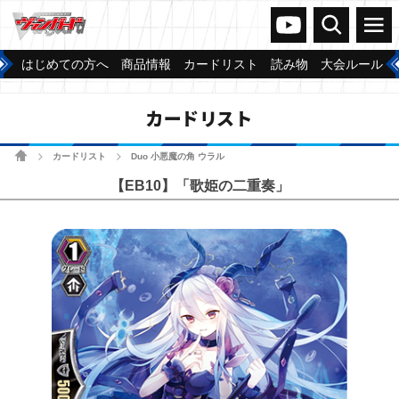
ヴァンガードch
検索
メニュー
はじめての方へ
商品情報
カードリスト
読み物
大会ルール
カードリスト
ホーム
カードリスト
Duo 小悪魔の角 ウラル
>
>
【EB10】「歌姫の二重奏」