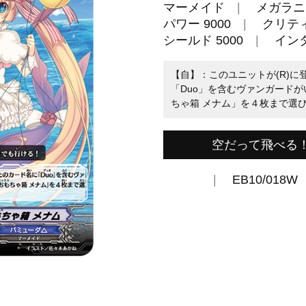
マーメイド
メガラニ
パワー 9000
クリティ
シールド 5000
イン
【自】：このユニットが(R)
「Duo」を含むヴァンガードが
ちゃ箱 メナム」を４枚まで選び
空だって飛べる
EB10/018W