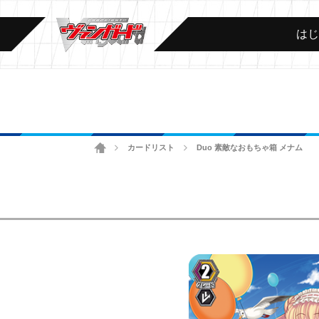
は
ホーム
カードリスト
Duo 素敵なおもちゃ箱 メナム
>
>