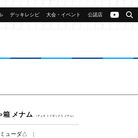
ル
デッキレシピ
大会・イベント
公認店
カード
大会
公認店舗
その他
ヴァンガードch
検索
ゃ箱 メナム
（デュオ トイボックス メナム）
ミューダ△