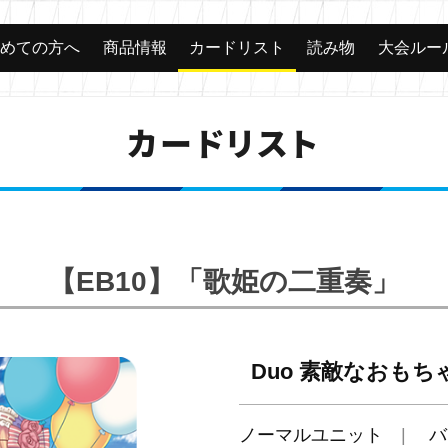
じめての方へ
商品情報
カードリスト
読み物
大会ルー
カードリスト
【EB10】「歌姫の二重奏」
Duo 素敵なおもち
ノーマルユニット
バ