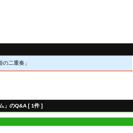
歌姫の二重奏」
のQ&A [ 1件 ]