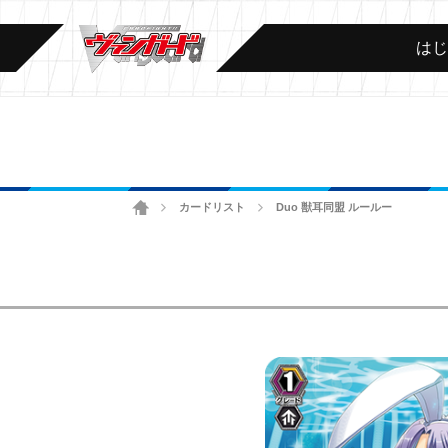
は
ホーム
カードリスト
Duo 獣耳同盟 ルールー
>
>