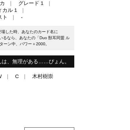
カ
グレード 1
カル 1
スト
-
に登場した時、あなたのカード名に
いるなら、あなたの「Duo 獣耳同盟 ル
ーン中、パワー＋2000。
んは、無理がある……ぴょん。
W
C
木村樹崇