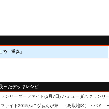
歌姫の二重奏」
を使ったデッキレシピ
ランリーダーファイト(5月7日) バミューダ△クランリー
ファイト2015みにヴぁんが祭 （鳥取地区）・バミュ