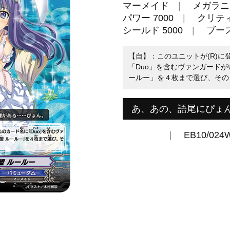
マーメイド
メガラニ
パワー 7000
クリティ
シールド 5000
ブー
【自】：このユニットが(R)
「Duo」を含むヴァンガードが
ールー」を４枚まで選び、そのタ
あ、あの、語尾にぴょ
EB10/024