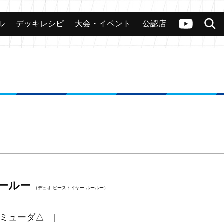
ル
デッキレシピ
大会・イベント
公認店
カード
大会
公認店舗
その他
ヴァンガードch
検索
ルールー
（デュオ ビーストイヤー ルールー）
ミューダ△