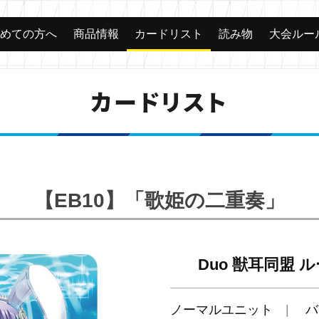
じめての方へ
商品情報
カードリスト
読み物
大会ルー
カードリスト
【EB10】「歌姫の二重奏」
Duo 獣耳同盟 
ノーマルユニット
バ