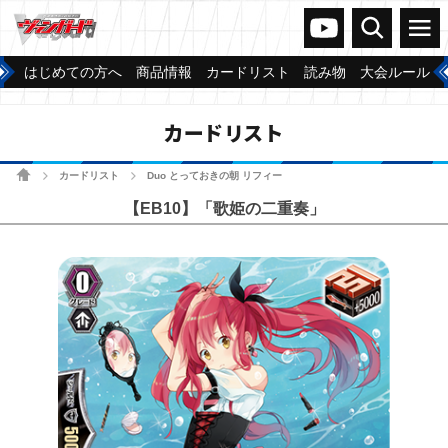
ヴァンガードch
検索
メニュー
はじめての方へ
商品情報
カードリスト
読み物
大会ルール
カードリスト
ホーム
カードリスト
Duo とっておきの朝 リフィー
>
>
【EB10】「歌姫の二重奏」