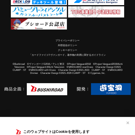
プライバシーポリシー
外部送信ポリシー
クッキーポリシー
「カードファイト!! ヴァンガード」著作物の利用に関するガイドライン
©Bushiroad ©ヴァンガードG2016／テレビ東京 ©Project Vanguard2018 ©Project Vanguard2019/Aichi
Television ©Project Vanguard if/Aichi Television ©VANGUARD overDress Character Design ©2021
CLAMP・ST ©VANGUARD will+Dress Character Design ©2021-2023 CLAMP・ST ©VANGUARD
Divinez Character Design ©2021-2026 CLAMP・ST © Cygames, Inc.
✕
このウェブサイトはCookieを使用します