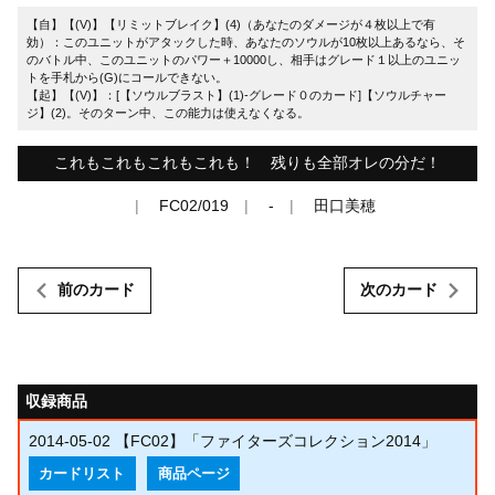
【自】【(V)】【リミットブレイク】(4)（あなたのダメージが４枚以上で有
効）：このユニットがアタックした時、あなたのソウルが10枚以上あるなら、そ
のバトル中、このユニットのパワー＋10000し、相手はグレード１以上のユニッ
トを手札から(G)にコールできない。
【起】【(V)】：[【ソウルブラスト】(1)-グレード０のカード]【ソウルチャー
ジ】(2)。そのターン中、この能力は使えなくなる。
これもこれもこれもこれも！ 残りも全部オレの分だ！
FC02/019
-
田口美穂
前のカード
次のカード
収録商品
2014-05-02
【FC02】「ファイターズコレクション2014」
カードリスト
商品ページ