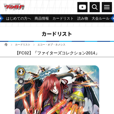
ヴァンガードch
検索
メニュー
はじめての方へ
商品情報
カードリスト
読み物
大会ルール
カードリスト
ホーム
カードリスト
エコー・オブ・ネメシス
>
>
【FC02】「ファイターズコレクション2014」