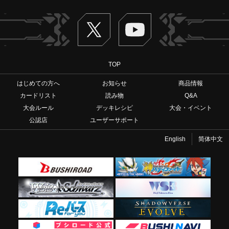
Twitter
ヴァンガードch
TOP
はじめての方へ
お知らせ
商品情報
カードリスト
読み物
Q&A
大会ルール
デッキレシピ
大会・イベント
公認店
ユーザーサポート
English
简体中文