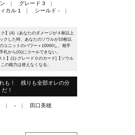
ン
グレード 3
ィカル 1
シールド -
イク】(4)（あなたのダメージが４枚以上
ックした時、あなたのソウルが10枚以
ユニットのパワー＋10000し、相手
手札から(G)にコールできない。
スト】(1)-グレード０のカード]【ソウル
、この能力は使えなくなる。
れも！ 残りも全部オレの分
だ！
9
-
田口美穂