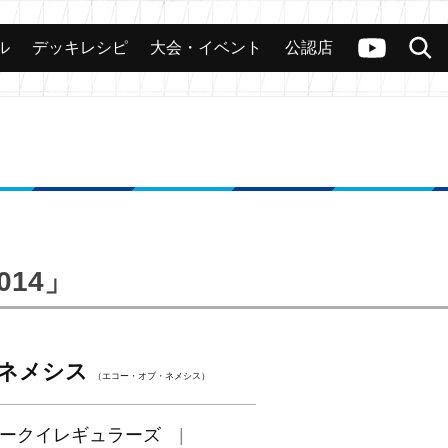
ル
デッキレシピ
大会・イベント
公認店
カード
大会
公認店舗
その他
ヴァンガードch
検索
14」
ネメシス
（エコー・オブ・ネメシス）
ークイレギュラーズ