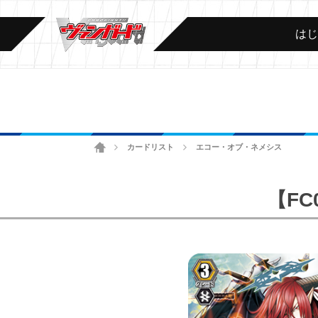
は
ホーム
カードリスト
エコー・オブ・ネメシス
>
>
【F