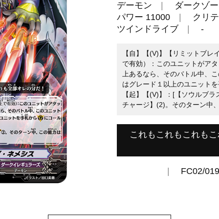
デーモン
ダークゾー
パワー 11000
クリテ
ツインドライブ
-
【自】【(V)】【リミットブレ
で有効）：このユニットがアタ
上あるなら、そのバトル中、この
はグレード１以上のユニットを
【起】【(V)】：[【ソウルブラ
チャージ】(2)。そのターン中
これもこれもこれもこ
FC02/01