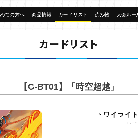
じめての方へ
商品情報
カードリスト
読み物
大会ルー
カードリスト
【G-BT01】「時空超越」
トワイライ
（トワイラ