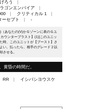
げろう
ラゴンエンパイア
00
クリティカル 1
ターセプト
-
1)（あなたの(V)かＧゾーンに表のＧユ
カウンターブラスト】(1)]このユニッ
た時、このユニットが【ブースト】さ
よい。払ったら、相手のグレード２以
却させる。
、黄昏の時間だ。
RR
イシバシヨウスケ