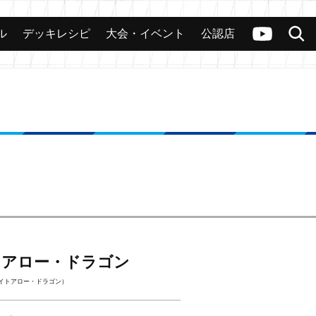
ル
デッキレシピ
大会・イベント
公認店
カード
大会
公認店舗
その他
ヴァンガードch
検索
トアロー・ドラゴン
イトアロー・ドラゴン）