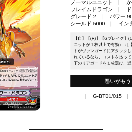
ノーマルユニット
か
フレイムドラゴン
ド
グレード 2
パワー 90
シールド 5000
イン
【自】【(R)】【Gブレイク】(
ニットが１枚以上で有効）：[【
トがヴァンガードにアタックし
れているなら、コストを払って
下のリアガードを１枚選び、退
悪いがもう
G-BT01/015