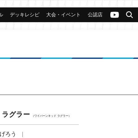
ル
デッキレシピ
大会・イベント
公認店
カード
大会
公認店舗
その他
ヴァンガードch
検索
 ラグラー
（ワイバーンキッド ラグラー）
げろう