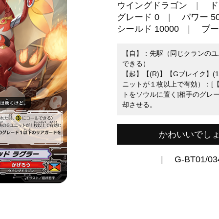
ウイングドラゴン
ド
グレード 0
パワー 50
シールド 10000
ブー
【自】：先駆（同じクランのユ
できる）
【起】【(R)】【Gブレイク】(
ニットが１枚以上で有効）：[【
トをソウルに置く]相手のグレ
却させる。
かわいいでしょ
G-BT01/03