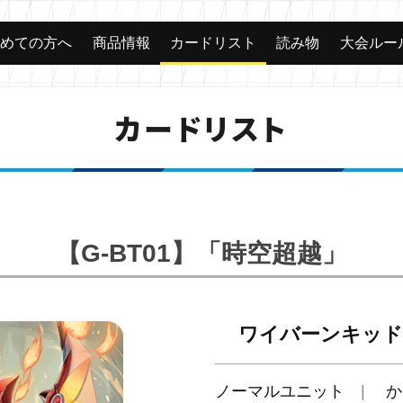
じめての方へ
商品情報
カードリスト
読み物
大会ルー
カードリスト
【G-BT01】「時空超越」
ワイバーンキッド
ノーマルユニット
か