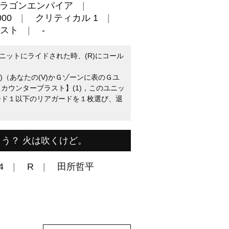
ラゴンエンパイア
00
クリティカル 1
スト
-
ニットにライドされた時、(R)にコール
1)（あなたの(V)かＧゾーンに表のＧユ
カウンターブラスト】(1)，このユニッ
ード１以下のリアガードを１枚選び、退
う？ 火は吹くけど。
4
R
田所哲平