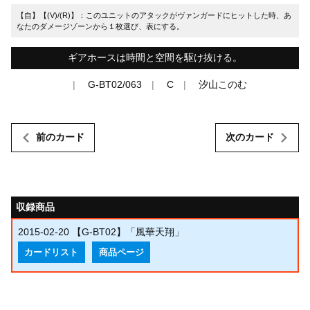
【自】【(V)/(R)】：このユニットのアタックがヴァンガードにヒットした時、あ
なたのダメージゾーンから１枚選び、表にする。
ギアホースは時間と空間を駆け抜ける。
G-BT02/063
C
汐山このむ
前のカード
次のカード
収録商品
2015-02-20
【G-BT02】「風華天翔」
カードリスト
商品ページ