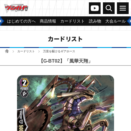
ヴァンガードch
検索
メニュー
はじめての方へ
商品情報
カードリスト
読み物
大会ルール
カードリスト
ホーム
カードリスト
万里を駆けるギアホース
>
>
【G-BT02】「風華天翔」