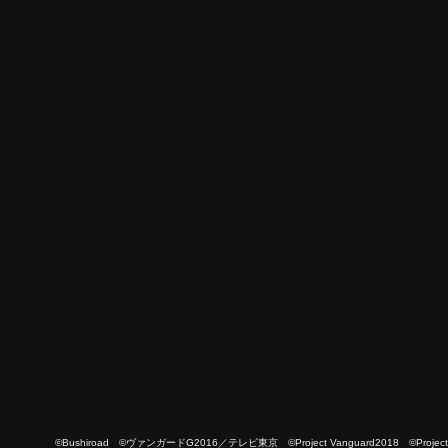
©Bushiroad ©ヴァンガードG2016／テレビ東京 ©Project Vanguard2018 ©Project Vanguard