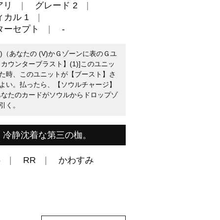
アリ
グレード 2
カル 1
ターセプト
-
1)（あなたの (V)かＧゾーンに表のＧユ
カウンターブラスト】(1)]このユニッ
た時、このユニットが【ブースト】さ
よい。払ったら、【ソウルチャージ】
、あなたのカードがソウルからドロップゾ
引く。
、冷静沈着な第三の枷。
6
RR
かわすみ