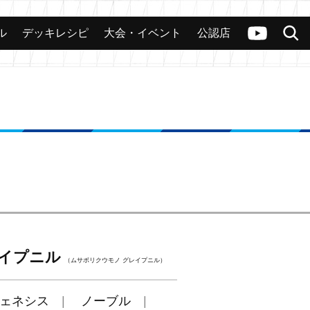
ル
デッキレシピ
大会・イベント
公認店
カード
大会
公認店舗
その他
ヴァンガードch
検索
レイプニル
（ムサボリクウモノ グレイプニル）
ェネシス
ノーブル