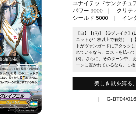
ユナイテッドサンクチュ
パワー 9000
クリティ
シールド 5000
イン
【自】【(R)】【Gブレイク】(
ニットが１枚以上で有効）：[【
トがヴァンガードにアタックし
れているなら、コストを払って
(3)。さらに、そのターン中
ーンに置かれているなら、１枚
美しき獣を縛る
G-BT04/01