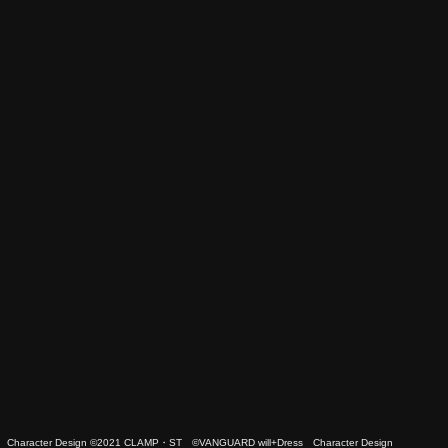
 Character Design ©2021 CLAMP・ST ©VANGUARD will+Dress Character Design