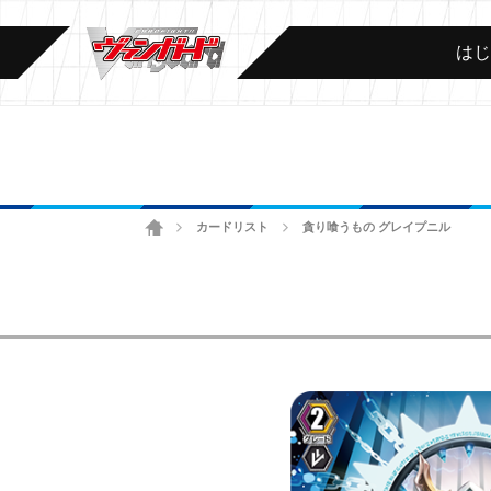
は
ホーム
カードリスト
貪り喰うもの グレイプニル
>
>