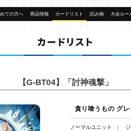
じめての方へ
商品情報
カードリスト
読み物
大会ルー
カードリスト
【G-BT04】「討神魂撃」
貪り喰うもの グ
ノーマルユニット
ジ