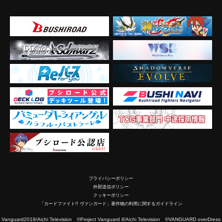
プライバシーポリシー
外部送信ポリシー
クッキーポリシー
「カードファイト!! ヴァンガード」著作物の利用に関するガイドライン
2019/Aichi Television ©Project Vanguard if/Aichi Television ©VANGUARD overDress