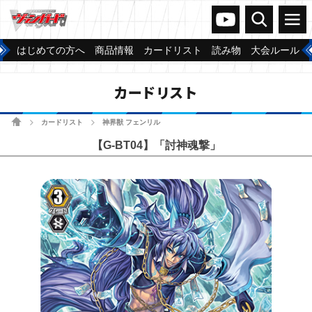
ヴァンガードch
検索
メニュー
はじめての方へ
商品情報
カードリスト
読み物
大会ルール
カードリスト
ホーム
カードリスト
神界獣 フェンリル
>
>
【G-BT04】「討神魂撃」