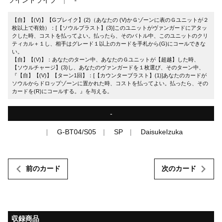
【自】【(V)】【Gブレイク】(2)（あなたの (V)かＧゾーンに表のＧユニットが２
枚以上で有効）：[【ソウルブラスト】(3)]このユニットがヴァンガードにアタッ
クした時、コストを払ってよい。払ったら、そのバトル中、このユニットのクリ
ティカル＋１し、相手はグレード１以上のカードを手札から(G)にコールできな
い。
【自】【(V)】：あなたのターン中、あなたのＧユニットが【超越】した時、
【ソウルチャージ】(3)し、あなたのヴァンガードを１枚選び、そのターン中、
『【自】【(V)】【ターン1回】：[【カウンターブラスト】(1)]あなたのカードが
ソウルからドロップゾーンに置かれた時、コストを払ってよい。払ったら、その
カードを(R)にコールする。』を与える。
-
G-BT04/S05
SP
DaisukeIzuka
前のカード
次のカード
収録商品