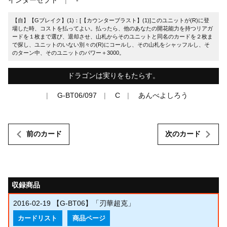
【自】【Gブレイク】(1)：[【カウンターブラスト】(1)]このユニットが(R)に登
場した時、コストを払ってよい。払ったら、他のあなたの開花能力を持つリアガ
ードを１枚まで選び、退却させ、山札からそのユニットと同名のカードを２枚ま
で探し、ユニットのいない別々の(R)にコールし、その山札をシャッフルし、そ
のターン中、そのユニットのパワー＋3000。
ドラゴンは実りをもたらす。
G-BT06/097
C
あんべよしろう
前のカード
次のカード
収録商品
2016-02-19
【G-BT06】「刃華超克」
カードリスト
商品ページ