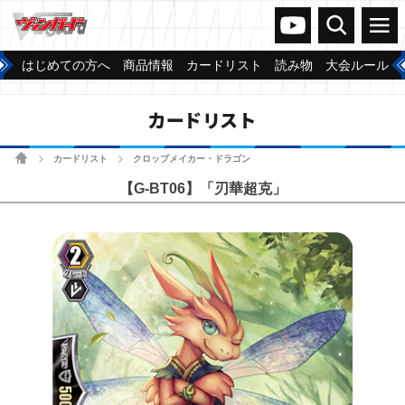
ヴァンガードch
検索
メニュー
はじめての方へ
商品情報
カードリスト
読み物
大会ルール
カードリスト
ホーム
カードリスト
クロップメイカー・ドラゴン
>
>
【G-BT06】「刃華超克」