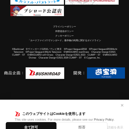
プライバシーポリシー
外部送信ポリシー
クッキーポリシー
「カードファイト!! ヴァンガード」著作物の利用に関するガイドライン
©Bushiroad ©ヴァンガードG2016／テレビ東京 ©Project Vanguard2018 ©Project Vanguard2019/Aichi
Television ©Project Vanguard if/Aichi Television ©VANGUARD overDress Character Design ©2021
CLAMP・ST ©VANGUARD will+Dress Character Design ©2021-2023 CLAMP・ST ©VANGUARD
Divinez Character Design ©2021-2026 CLAMP・ST © Cygames, Inc.
✕
このウェブサイトはCookieを使用します
This site uses cookies. For more details, please see our
Privacy Policy
.
全て許可
拒否
詳細を表示