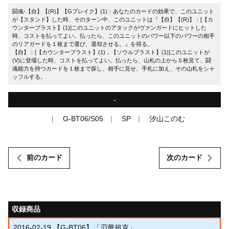
闘魂-【自】【(R)】【Gブレイク】(1)：あなたのカードの効果で、このユニット
が【スタンド】した時、そのターン中、このユニットは『【自】【(R)】：[【カ
ウンターブラスト】(1)]このユニットのアタックがヴァンガードにヒットした
時、コストを払ってよい。払ったら、このユニットのパワー以下のパワーの相手
のリアガードを１枚まで選び、退却させる。』を得る。
【自】：[【カウンターブラスト】(1)，【ソウルブラスト】(1)]このユニットが
(V)に登場した時、コストを払ってよい。払ったら、山札の上から５枚見て、闘
魂能力を持つカードを１枚まで探し、相手に見せ、手札に加え、その山札をシャ
ッフルする。
-
G-BT06/S05
SP
汐山このむ
前のカード
次のカード
収録商品
2016-02-19
【G-BT06】「刃華超克」