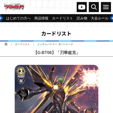
ヴァンガードch
検索
メニュー
はじめての方へ
商品情報
カードリスト
読み物
大会ルール
カードリスト
ホーム
カードリスト
メッチャバトラー ダンシャーク
>
>
【G-BT06】「刃華超克」