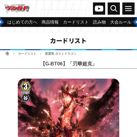
ヴァンガードch
検索
メニュー
はじめての方へ
商品情報
カードリスト
読み物
大会ルール
カードリスト
ホーム
カードリスト
悪霊竜 ガストドラゴン
>
>
【G-BT06】「刃華超克」