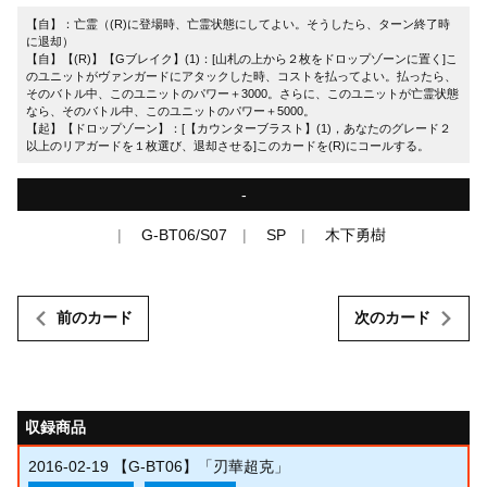
【自】：亡霊（(R)に登場時、亡霊状態にしてよい。そうしたら、ターン終了時
に退却）
【自】【(R)】【Gブレイク】(1)：[山札の上から２枚をドロップゾーンに置く]こ
のユニットがヴァンガードにアタックした時、コストを払ってよい。払ったら、
そのバトル中、このユニットのパワー＋3000。さらに、このユニットが亡霊状態
なら、そのバトル中、このユニットのパワー＋5000。
【起】【ドロップゾーン】：[【カウンターブラスト】(1)，あなたのグレード２
以上のリアガードを１枚選び、退却させる]このカードを(R)にコールする。
-
G-BT06/S07
SP
木下勇樹
前のカード
次のカード
収録商品
2016-02-19
【G-BT06】「刃華超克」