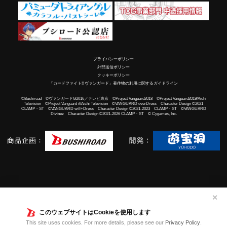
プライバシーポリシー
外部送信ポリシー
クッキーポリシー
「カードファイト!! ヴァンガード」著作物の利用に関するガイドライン
©Bushiroad ©ヴァンガードG2016／テレビ東京 ©Project Vanguard2018 ©Project Vanguard2019/Aichi
Television ©Project Vanguard if/Aichi Television ©VANGUARD overDress Character Design ©2021
CLAMP・ST ©VANGUARD will+Dress Character Design ©2021-2023 CLAMP・ST ©VANGUARD
Divinez Character Design ©2021-2026 CLAMP・ST © Cygames, Inc.
✕
このウェブサイトはCookieを使用します
This site uses cookies. For more details, please see our
Privacy Policy
.