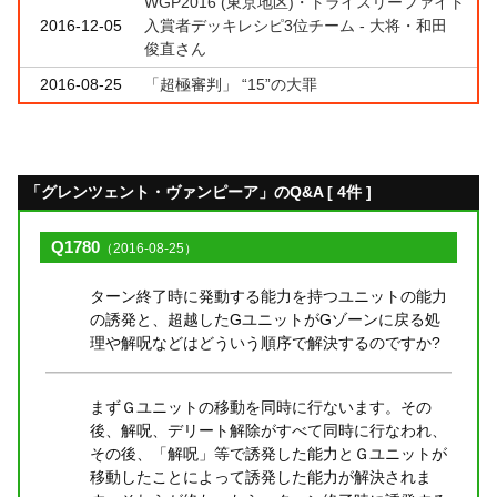
WGP2016 (東京地区)・トライスリーファイト
2016-12-05
入賞者デッキレシピ3位チーム - 大将・和田
俊直さん
2016-08-25
「超極審判」 “15”の大罪
「グレンツェント・ヴァンピーア」のQ&A [ 4件 ]
Q1780
（2016-08-25）
ターン終了時に発動する能力を持つユニットの能力
の誘発と、超越したGユニットがGゾーンに戻る処
理や解呪などはどういう順序で解決するのですか?
まずＧユニットの移動を同時に行ないます。その
後、解呪、デリート解除がすべて同時に行なわれ、
その後、「解呪」等で誘発した能力とＧユニットが
移動したことによって誘発した能力が解決されま