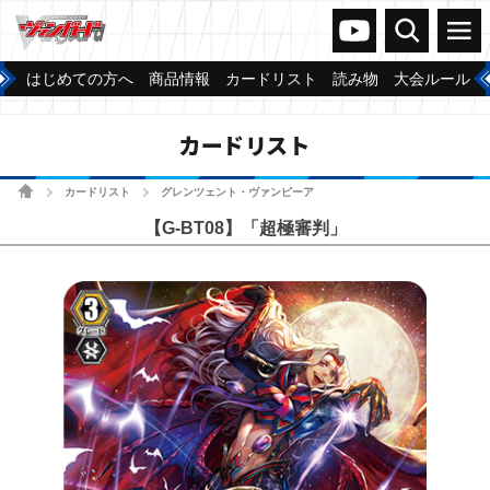
ヴァンガードch
検索
メニュー
はじめての方へ
商品情報
カードリスト
読み物
大会ルール
カードリスト
ホーム
カードリスト
グレンツェント・ヴァンピーア
>
>
【G-BT08】「超極審判」