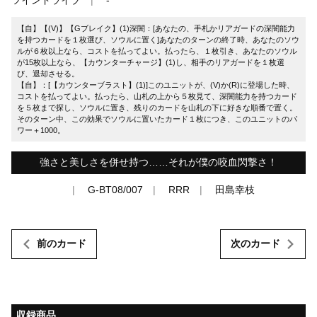
【自】【(V)】【Gブレイク】(1)深闇：[あなたの、手札かリアガードの深闇能力
を持つカードを１枚選び、ソウルに置く]あなたのターンの終了時、あなたのソウ
ルが６枚以上なら、コストを払ってよい。払ったら、１枚引き、あなたのソウル
が15枚以上なら、【カウンターチャージ】(1)し、相手のリアガードを１枚選
び、退却させる。
【自】：[【カウンターブラスト】(1)]このユニットが、(V)か(R)に登場した時、
コストを払ってよい。払ったら、山札の上から５枚見て、深闇能力を持つカード
を５枚まで探し、ソウルに置き、残りのカードを山札の下に好きな順番で置く。
そのターン中、この効果でソウルに置いたカード１枚につき、このユニットのパ
ワー＋1000。
強さと美しさを併せ持つ……それが僕の咬血閃撃さ！
G-BT08/007
RRR
田島幸枝
前のカード
次のカード
収録商品