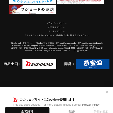
プライバシーポリシー
外部送信ポリシー
クッキーポリシー
「カードファイト!! ヴァンガード」著作物の利用に関するガイドライン
©Bushiroad ©ヴァンガードG2016／テレビ東京 ©Project Vanguard2018 ©Project Vanguard2019/Aichi
Television ©Project Vanguard if/Aichi Television ©VANGUARD overDress Character Design ©2021
CLAMP・ST ©VANGUARD will+Dress Character Design ©2021-2023 CLAMP・ST ©VANGUARD
Divinez Character Design ©2021-2026 CLAMP・ST © Cygames, Inc.
✕
このウェブサイトはCookieを使用します
This site uses cookies. For more details, please see our
Privacy Policy
.
全て許可
拒否
詳細を表示