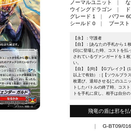
ノーマルユニット
な
ウイングドラゴン
ド
グレード 1
パワー 60
シールド 0
ブースト
【永】：守護者
【自】：[あなたの手札から１
(G)に登場した時、コストを
されているヴァンガードを１枚
い。
【自】【(R)】【Gブレイク】
以上で有効）：[【ソウルブラス
枚選び、退却させる]このユニ
トしたバトルの終了時、コスト
トを手札に戻し、相手は自分の
飛竜の盾は邪を払
G-BT09/01