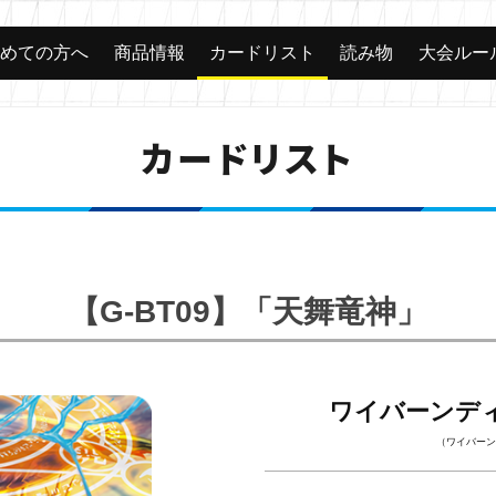
じめての方へ
商品情報
カードリスト
読み物
大会ルー
カードリスト
【G-BT09】「天舞竜神」
ワイバーンデ
（ワイバーン