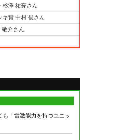
 杉澤 祐亮さん
ッキ賞 中村 俊さん
村 敬介さん
ても「雷激能力を持つユニッ