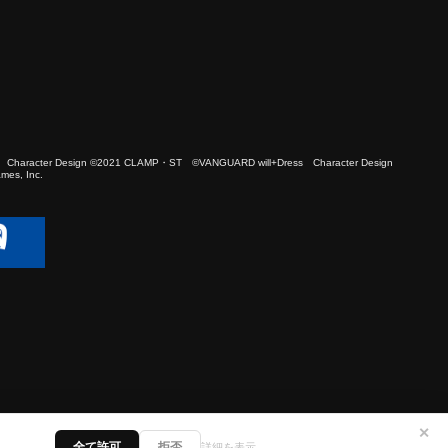
 Character Design ©2021 CLAMP・ST ©VANGUARD will+Dress Character Design
es, Inc.
✕
全て許可
拒否
詳細を表示