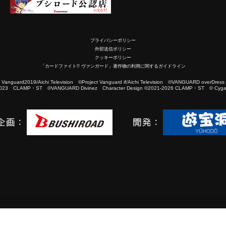
プライバシーポリシー
外部送信ポリシー
クッキーポリシー
「カードファイト!! ヴァンガード」著作物の利用に関するガイドライン
2019/Aichi Television ©Project Vanguard if/Aichi Television ©VANGUARD overDress
023 CLAMP・ST ©VANGUARD Divinez Character Design ©2021-2026 CLAMP・ST © Cygam