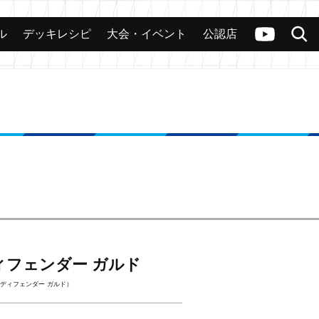
ル
デッキレシピ
大会・イベント
公認店
カード
大会
公認店舗
その他
ヴァンガードch
検索
ィフェンダー ガルド
ディフェンダー ガルド）