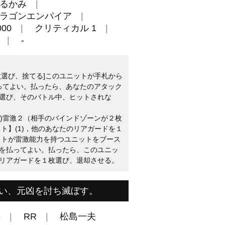
るかみ
ラゴンエンパイア
00
クリティカル 1
-
枚選び、捨てる]このユニットが手札から
払ってよい。払ったら、あなたのアタック
選び、そのバトル中、ヒットされな
(1)雷激２（相手のバインドゾーンが２枚
ト】(1)，他のあなたのリアガードを１
ットが雷激能力を持つユニットをブース
を払ってよい。払ったら、このユニッ
リアガードを１枚選び、退却させる。
い、元凶を討ち滅ぼす。
6
RR
松島一夫