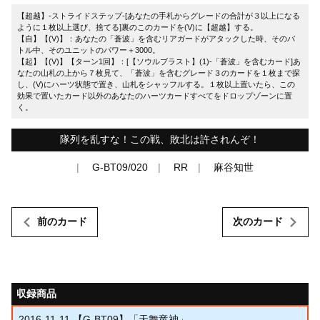
【超越】-ストライドステップ-[あなたの手札からグレードの合計が３以上になる
ように１枚以上選び、捨てる]裏のこのカードを(V)に【超越】する。
【自】【(V)】：あなたの「蒼波」を含むリアガードがアタックした時、そのバ
トル中、そのユニットのパワー＋3000。
【起】【(V)】【ターン1回】：[【ソウルブラスト】(1)-「蒼波」を含むカード]あ
なたの山札の上から７枚見て、「蒼波」を含むグレード３のカードを１枚まで探
し、(V)にハーツ状態で置き、山札をシャッフルする。１枚以上置いたら、この
効果で置いたカード以外のあなたのハーツカードすべてをドロップゾーンに置
く。
隊列を乱すな！この戦、敗北は許されんぞ！
G-BT09/020
RR
麻谷知世
前のカード
次のカード
収録商品
2016-11-11
【G-BT09】「天舞竜神」