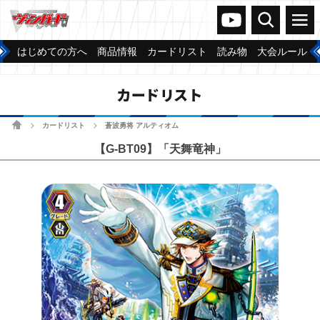
ヴァンガードch
検索
メニュー
はじめての方へ
商品情報
カードリスト
読み物
大会ルール
カードリスト
ホーム
カードリスト
蒼波勇将 アルティオム
>
>
【G-BT09】「天舞竜神」