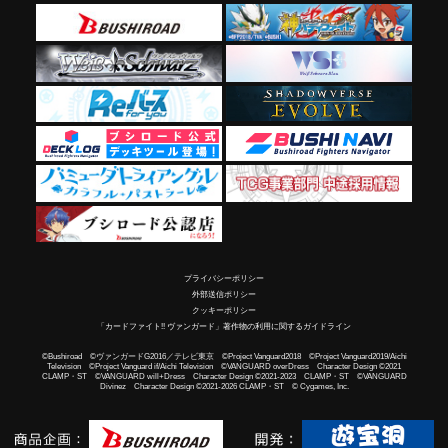
プライバシーポリシー
外部送信ポリシー
クッキーポリシー
「カードファイト!! ヴァンガード」著作物の利用に関するガイドライン
©Bushiroad ©ヴァンガードG2016／テレビ東京 ©Project Vanguard2018 ©Project Vanguard2019/Aichi
Television ©Project Vanguard if/Aichi Television ©VANGUARD overDress Character Design ©2021
CLAMP・ST ©VANGUARD will+Dress Character Design ©2021-2023 CLAMP・ST ©VANGUARD
Divinez Character Design ©2021-2026 CLAMP・ST © Cygames, Inc.