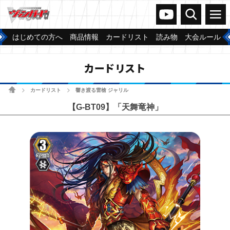
ヴァンガードch
検索
メニュー
はじめての方へ
商品情報
カードリスト
読み物
大会ルール
カードリスト
ホーム
カードリスト
響き渡る雷槍 ジャリル
>
>
【G-BT09】「天舞竜神」