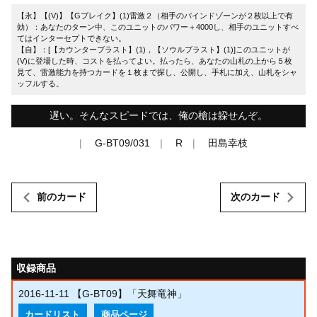
【永】【(V)】【Gブレイク】(1)雷激２（相手のバインドゾーンが２枚以上で有
効）：あなたのターン中、このユニットのパワー＋4000し、相手のユニットすべ
てはインターセプトできない。
【自】：[【カウンターブラスト】(1)，【ソウルブラスト】(1)]このユニットが
(V)に登場した時、コストを払ってよい。払ったら、あなたの山札の上から５枚
見て、雷激能力を持つカードを１枚まで探し、公開し、手札に加え、山札をシャ
ッフルする。
遅い。そんなスピードでは、俺の槍は躱せんぞ。
G-BT09/031
R
田島幸枝
前のカード
次のカード
収録商品
2016-11-11
【G-BT09】「天舞竜神」
カードリスト
商品ページ