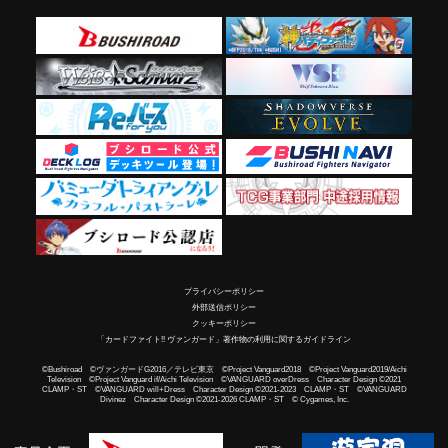
プライバシーポリシー
外部送信ポリシー
クッキーポリシー
「カードファイト!! ヴァンガード」著作物の利用に関するガイドライン
©Bushiroad ©ヴァンガードG2016／テレビ東京 ©Project Vanguard2018 ©Project Vanguard2019/Aichi
Television ©Project Vanguard if/Aichi Television ©VANGUARD overDress Character Design ©2021
CLAMP・ST ©VANGUARD will+Dress Character Design ©2021-2023 CLAMP・ST ©VANGUARD
Divinez Character Design ©2021-2026 CLAMP・ST © Cygames, Inc.