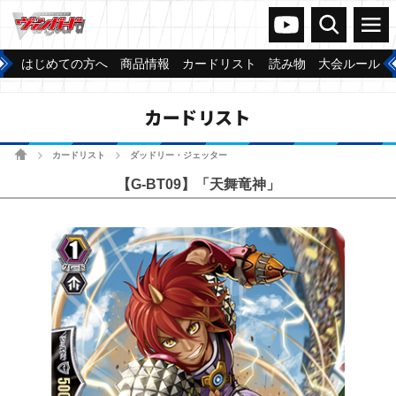
ヴァンガードch
検索
メニュー
はじめての方へ
商品情報
カードリスト
読み物
大会ルール
カードリスト
ホーム
カードリスト
ダッドリー・ジェッター
>
>
【G-BT09】「天舞竜神」