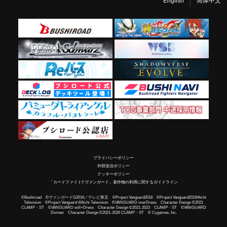
English
简体中文
プライバシーポリシー
外部送信ポリシー
クッキーポリシー
「カードファイト!! ヴァンガード」著作物の利用に関するガイドライン
©Bushiroad ©ヴァンガードG2016／テレビ東京 ©Project Vanguard2018 ©Project Vanguard2019/Aichi
Television ©Project Vanguard if/Aichi Television ©VANGUARD overDress Character Design ©2021
CLAMP・ST ©VANGUARD will+Dress Character Design ©2021-2023 CLAMP・ST ©VANGUARD
Divinez Character Design ©2021-2026 CLAMP・ST © Cygames, Inc.