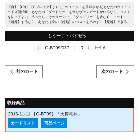
【自】【(R)】【Gブレイク】(1)：[このユニットを退却させる]あなたのライドフ
ェイズ開始時、あなたの「ダッドリー」を含むヴァンガードがいるなら、コスト
を払ってよい。払ったら、そのターン中、「ダッドリー」を含むＧユニットに
【超越】するなら、あなたは次の【超越】のコストを払わずに【超越】できる。
もう一丁トバすぜッ！
G-BT09/037
R
I☆LA
前のカード
次のカード
収録商品
2016-11-11
【G-BT09】「天舞竜神」
カードリスト
商品ページ