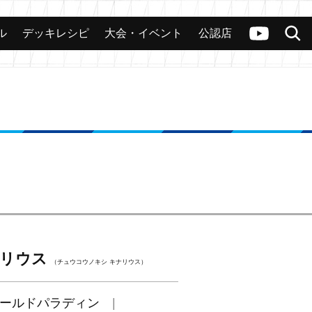
ル
デッキレシピ
大会・イベント
公認店
カード
大会
公認店舗
その他
ヴァンガードch
検索
ナリウス
（チュウコウノキシ キナリウス）
ールドパラディン