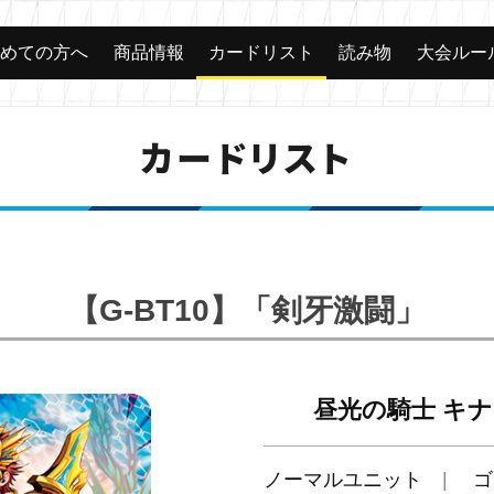
じめての方へ
商品情報
カードリスト
読み物
大会ルー
カードリスト
【G-BT10】「剣牙激闘」
昼光の騎士 キ
ノーマルユニット
ゴ