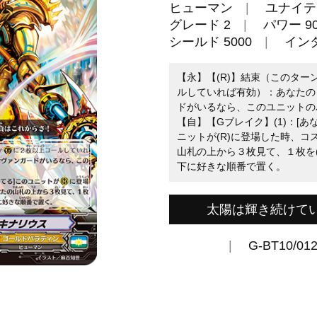
ヒューマン
ユナイテ
グレード 2
パワー 90
シールド 5000
イン
【永】【(R)】結束（このターン
ルしていれば有効）：あなたの
ドがいるなら、このユニットのパ
【自】【Gブレイク】(1)：[
ニットが(R)に登場した時、
山札の上から３枚見て、１枚を
下に好きな順番で置く。
太陽は輝き続けて
G-BT10/01