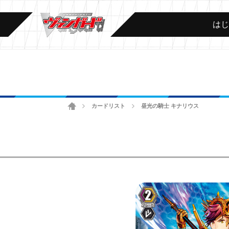
は
ホーム
カードリスト
昼光の騎士 キナリウス
>
>