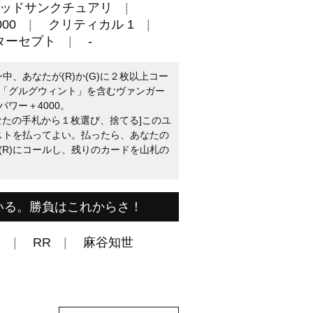
ッドサンクチュアリ
00
クリティカル 1
ターセプト
-
中、あなたが(R)か(G)に２枚以上コー
「グルグウィント」を含むヴァンガー
ワー＋4000。
あなたの手札から１枚選び、捨てる]このユ
コストを払ってよい。払ったら、あなたの
(R)にコールし、残りのカードを山札の
いる。勝負はこれからさ！
2
RR
麻谷知世