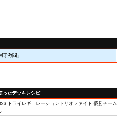
「剣牙激闘」
使ったデッキレシピ
23 トライレギュレーショントリオファイト 優勝チーム 「C
ん