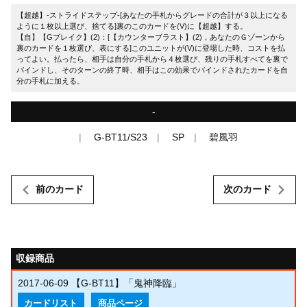
【超越】-ストライドステップ-[あなたの手札からグレードの合計が３以上になる
ように１枚以上選び、捨てる]裏のこのカードを(V)に【超越】する。
【自】【Gブレイク】(2)：[【カウンターブラスト】(2)，あなたのＧゾーンから
裏のカードを１枚選び、表にする]このユニットが(V)に登場した時、コストを払
ってよい。払ったら、相手は自分の手札から４枚選び、残りの手札すべてを裏で
バインドし、そのターンの終了時、相手はこの効果でバインドされたカードを自
分の手札に加える。
-
G-BT11/S23
SP
碧風羽
前のカード
次のカード
収録商品
2017-06-09
【G-BT11】「鬼神降臨」
カードリスト
商品ページ