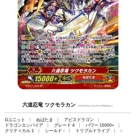
六道忍竜 ツクモラカン
（リクドウニンリュウ ツクモラカン）
Gユニット
ぬばたま
アビスドラゴン
ドラゴンエンパイア
グレード 4
パワー 15000+
クリティカル 1
シールド -
トリプルドライブ
-