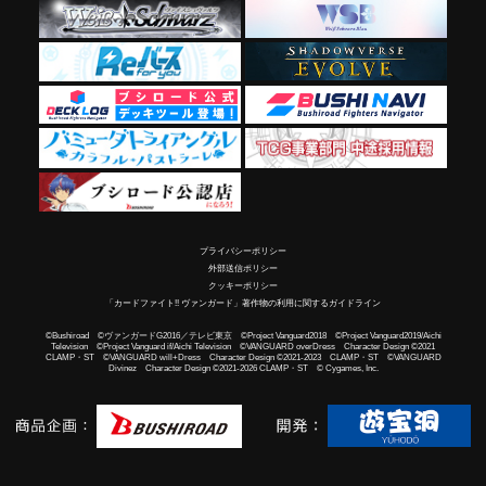
プライバシーポリシー
外部送信ポリシー
クッキーポリシー
「カードファイト!! ヴァンガード」著作物の利用に関するガイドライン
©Bushiroad ©ヴァンガードG2016／テレビ東京 ©Project Vanguard2018 ©Project Vanguard2019/Aichi
Television ©Project Vanguard if/Aichi Television ©VANGUARD overDress Character Design ©2021
CLAMP・ST ©VANGUARD will+Dress Character Design ©2021-2023 CLAMP・ST ©VANGUARD
Divinez Character Design ©2021-2026 CLAMP・ST © Cygames, Inc.