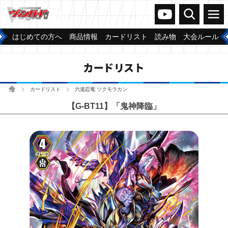
ヴァンガードch
検索
メニュー
はじめての方へ
商品情報
カードリスト
読み物
大会ルール
カードリスト
ホーム
カードリスト
六道忍竜 ツクモラカン
>
>
【G-BT11】「鬼神降臨」