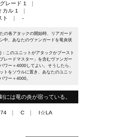
グレード 1
カル 1
スト
-
（あなたの各アタックの開始時、リアガード
ン中、あなたのヴァンガードを竜炎状
(1)：このユニットがアタックかブースト
ブレードマスター」を含むヴァンガー
パワー＋4000してよい。そうしたら、
ットをソウルに置き、あなたのユニッ
ワー＋4000。
剣には竜の炎が宿っている。
074
C
I☆LA