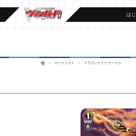
は
ホーム
カードリスト
ドラゴンナイト ナーイム
>
>