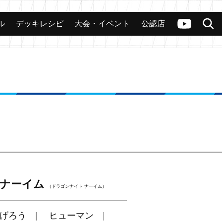
ル
デッキレシピ
大会・イベント
公認店
カード
大会
公認店舗
その他
ヴァンガードch
検索
 ナーイム
（ドラゴンナイト ナーイム）
げろう
ヒューマン