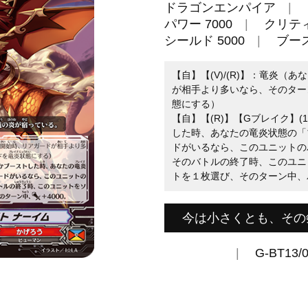
ドラゴンエンパイア
パワー 7000
クリティ
シールド 5000
ブー
【自】【(V)/(R)】：竜炎
が相手より多いなら、そのター
態にする）
【自】【(R)】【Gブレイク】
した時、あなたの竜炎状態の「
ドがいるなら、このユニットの
そのバトルの終了時、このユニ
トを１枚選び、そのターン中、パ
今は小さくとも、その
G-BT13/