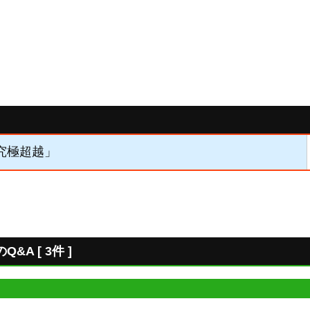
「究極超越」
A [ 3件 ]