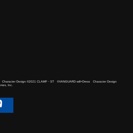
 Character Design ©2021 CLAMP・ST ©VANGUARD will+Dress Character Design
es, Inc.