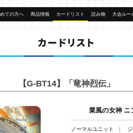
じめての方へ
商品情報
カードリスト
読み物
大会ルー
カードリスト
【G-BT14】「竜神烈伝」
業風の女神 ニ
ノーマルユニット
ジ