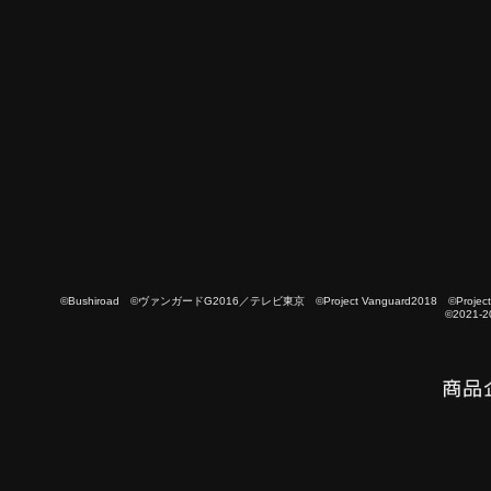
©Bushiroad ©ヴァンガードG2016／テレビ東京 ©Project Vanguard2018 ©Project Vanguard
©2021-2