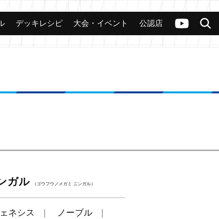
ル
デッキレシピ
大会・イベント
公認店
カード
大会
公認店舗
その他
ヴァンガードch
検索
ンガル
（ゴウフウノメガミ ニンガル）
ェネシス
ノーブル