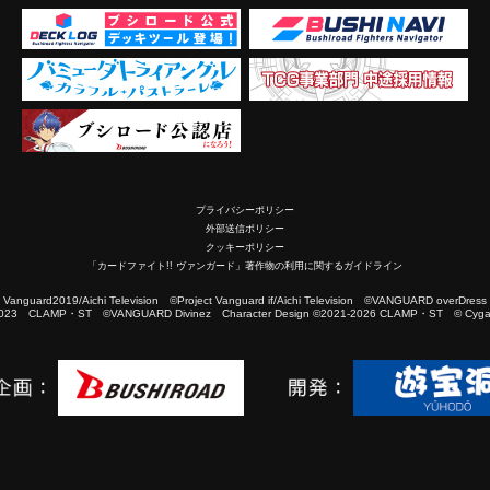
プライバシーポリシー
外部送信ポリシー
クッキーポリシー
「カードファイト!! ヴァンガード」著作物の利用に関するガイドライン
2019/Aichi Television ©Project Vanguard if/Aichi Television ©VANGUARD overDress
023 CLAMP・ST ©VANGUARD Divinez Character Design ©2021-2026 CLAMP・ST © Cygam