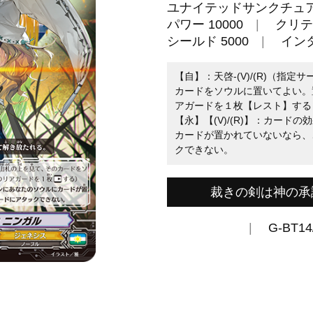
ユナイテッドサンクチュ
パワー 10000
クリテ
シールド 5000
イン
【自】：天啓-(V)/(R)（指
カードをソウルに置いてよい。
アガードを１枚【レスト】する
【永】【(V)/(R)】：カー
カードが置かれていないなら、
クできない。
裁きの剣は神の承
G-BT14