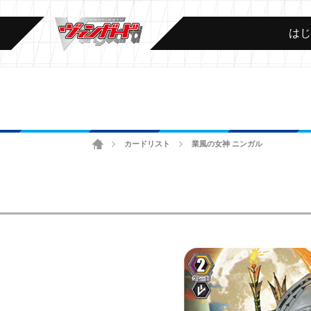
は
ホーム
カードリスト
業風の女神 ニンガル
>
>