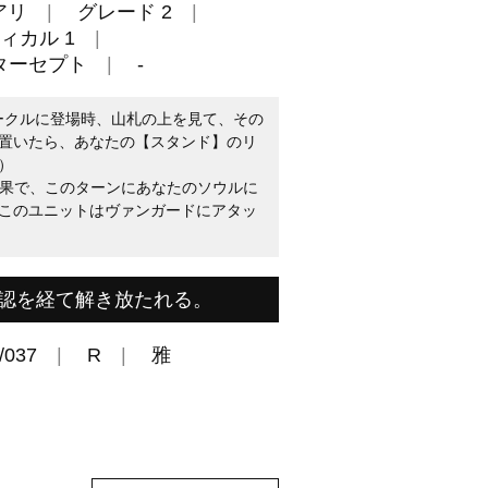
アリ
グレード 2
ィカル 1
ターセプト
-
定サークルに登場時、山札の上を見て、その
置いたら、あなたの【スタンド】のリ
）
ドの効果で、このターンにあなたのソウルに
このユニットはヴァンガードにアタッ
認を経て解き放たれる。
/037
R
雅