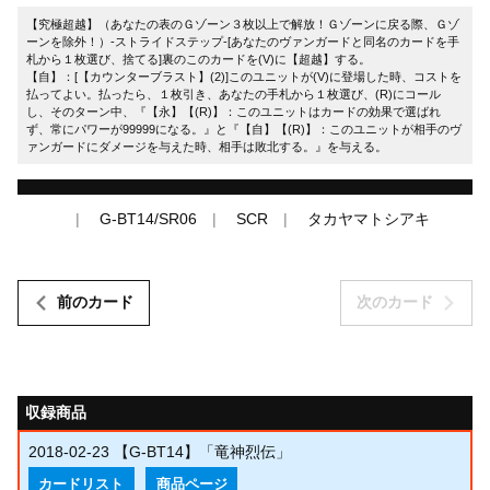
【究極超越】（あなたの表のＧゾーン３枚以上で解放！Ｇゾーンに戻る際、Ｇゾ
ーンを除外！）-ストライドステップ-[あなたのヴァンガードと同名のカードを手
札から１枚選び、捨てる]裏のこのカードを(V)に【超越】する。
【自】：[【カウンターブラスト】(2)]このユニットが(V)に登場した時、コストを
払ってよい。払ったら、１枚引き、あなたの手札から１枚選び、(R)にコール
し、そのターン中、『【永】【(R)】：このユニットはカードの効果で選ばれ
ず、常にパワーが99999になる。』と『【自】【(R)】：このユニットが相手のヴ
ァンガードにダメージを与えた時、相手は敗北する。』を与える。
G-BT14/SR06
SCR
タカヤマトシアキ
前のカード
次のカード
収録商品
2018-02-23
【G-BT14】「竜神烈伝」
カードリスト
商品ページ