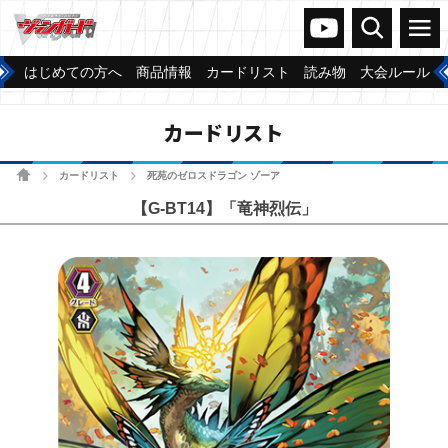
ヴァンガードch
検索
メニュー
はじめての方へ
商品情報
カードリスト
読み物
大会ルール
カードリスト
ホーム
カードリスト
死苑のゼロスドラゴン ゾーア
>
>
【G-BT14】「竜神烈伝」