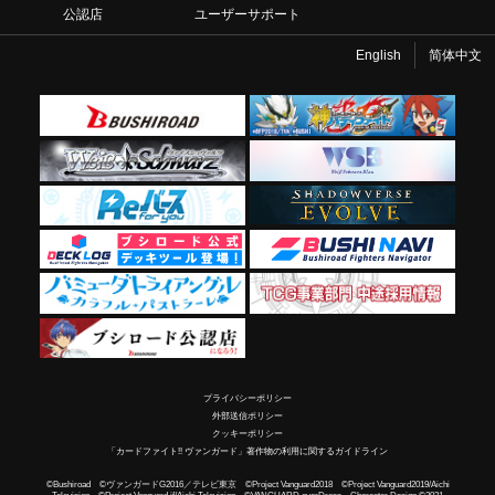
公認店
ユーザーサポート
English
简体中文
プライバシーポリシー
外部送信ポリシー
クッキーポリシー
「カードファイト!! ヴァンガード」著作物の利用に関するガイドライン
©Bushiroad ©ヴァンガードG2016／テレビ東京 ©Project Vanguard2018 ©Project Vanguard2019/Aichi