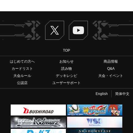
Twitter
ヴァンガードch
TOP
はじめての方へ
お知らせ
商品情報
カードリスト
読み物
Q&A
大会ルール
デッキレシピ
大会・イベント
公認店
ユーザーサポート
English
简体中文