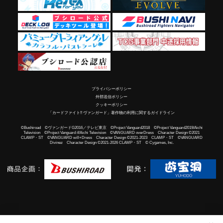
プライバシーポリシー
外部送信ポリシー
クッキーポリシー
「カードファイト!! ヴァンガード」著作物の利用に関するガイドライン
©Bushiroad ©ヴァンガードG2016／テレビ東京 ©Project Vanguard2018 ©Project Vanguard2019/Aichi
Television ©Project Vanguard if/Aichi Television ©VANGUARD overDress Character Design ©2021
CLAMP・ST ©VANGUARD will+Dress Character Design ©2021-2023 CLAMP・ST ©VANGUARD
Divinez Character Design ©2021-2026 CLAMP・ST © Cygames, Inc.