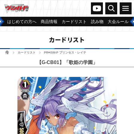
ヴァンガードch
検索
メニュー
はじめての方へ
商品情報
カードリスト
読み物
大会ルール
カードリスト
ホーム
カードリスト
PR♥ISM-P プリンセス・レイテ
>
>
【G-CB01】「歌姫の学園」