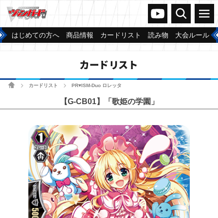
ヴァンガードch
検索
メニュー
はじめての方へ
商品情報
カードリスト
読み物
大会ルール
カードリスト
ホーム
カードリスト
PR♥ISM-Duo ロレッタ
>
>
【G-CB01】「歌姫の学園」