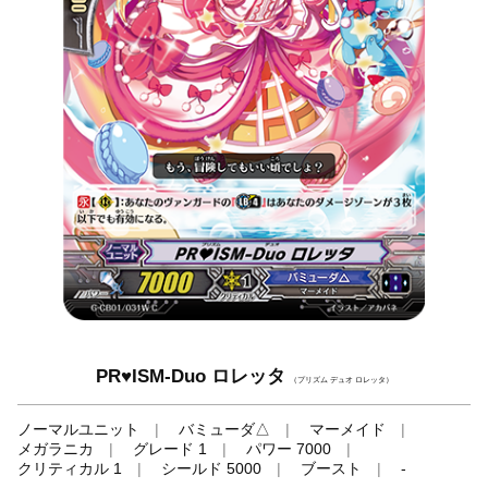
PR♥ISM-Duo ロレッタ
（プリズム デュオ ロレッタ）
ノーマルユニット
バミューダ△
マーメイド
メガラニカ
グレード 1
パワー 7000
クリティカル 1
シールド 5000
ブースト
-