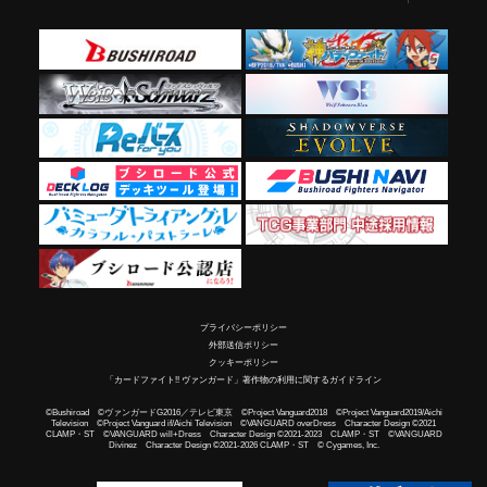
プライバシーポリシー
外部送信ポリシー
クッキーポリシー
「カードファイト!! ヴァンガード」著作物の利用に関するガイドライン
©Bushiroad ©ヴァンガードG2016／テレビ東京 ©Project Vanguard2018 ©Project Vanguard2019/Aichi
Television ©Project Vanguard if/Aichi Television ©VANGUARD overDress Character Design ©2021
CLAMP・ST ©VANGUARD will+Dress Character Design ©2021-2023 CLAMP・ST ©VANGUARD
Divinez Character Design ©2021-2026 CLAMP・ST © Cygames, Inc.