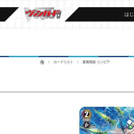
は
ホーム
カードリスト
蒼嵐戦姫 リンピア
>
>