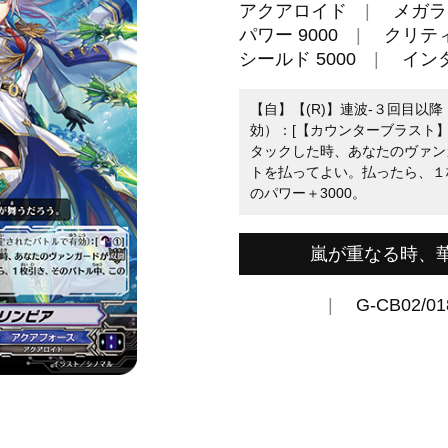
アクアロイド
メガラ
パワー 9000
クリティ
シールド 5000
イン
【自】【(R)】連波-３回目以
効）：[【カウンターブラスト】
タックした時、あなたのヴァン
トを払ってよい。払ったら、１
のパワー＋3000。
嵐が重なる時、
G-CB02/01