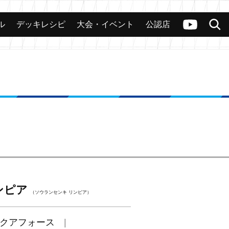
ル
デッキレシピ
大会・イベント
公認店
カード
大会
公認店舗
その他
ヴァンガードch
検索
ンピア
（ソウランセンキ リンピア）
クアフォース