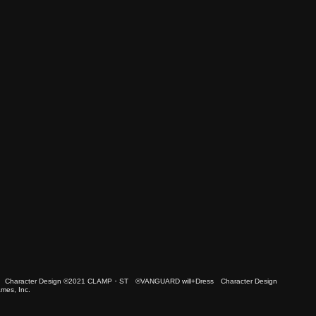
 Character Design ©2021 CLAMP・ST ©VANGUARD will+Dress Character Design
es, Inc.