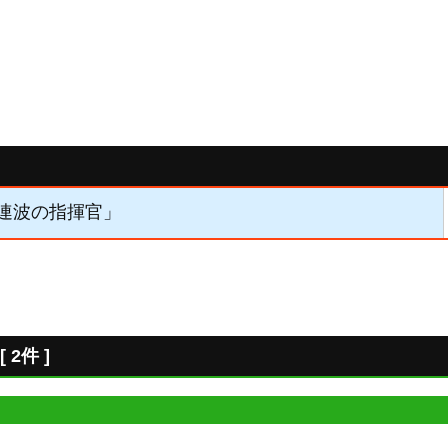
「連波の指揮官」
2件 ]