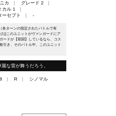
ニカ
グレード 2
カル 1
ターセプト
-
降（各ターンの指定されたバトルで有
(1)]このユニットがヴァンガードにア
ガードが【双闘】しているなら、コス
枚引き、そのバトル中、このユニット
華麗な雷が舞うだろう。
8
R
シノマル