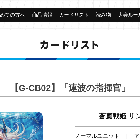
じめての方へ
商品情報
カードリスト
読み物
大会ルー
カードリスト
【G-CB02】「連波の指揮官」
蒼嵐戦姫 リ
ノーマルユニット
ア