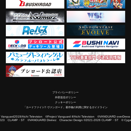
プライバシーポリシー
外部送信ポリシー
クッキーポリシー
「カードファイト!! ヴァンガード」著作物の利用に関するガイドライン
2019/Aichi Television ©Project Vanguard if/Aichi Television ©VANGUARD overDress
023 CLAMP・ST ©VANGUARD Divinez Character Design ©2021-2026 CLAMP・ST © Cygam