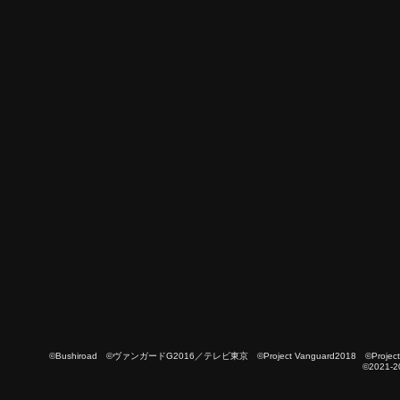
©Bushiroad ©ヴァンガードG2016／テレビ東京 ©Project Vanguard2018 ©Project Vanguard
©2021-2