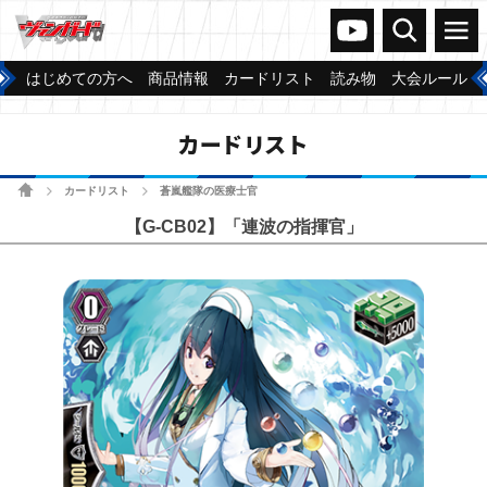
ヴァンガードch
検索
メニュー
はじめての方へ
商品情報
カードリスト
読み物
大会ルール
カードリスト
ホーム
カードリスト
蒼嵐艦隊の医療士官
>
>
【G-CB02】「連波の指揮官」