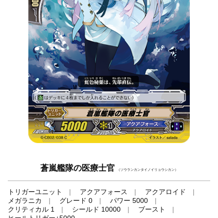
蒼嵐艦隊の医療士官
（ソウランカンタイノイリョウシカン）
トリガーユニット
アクアフォース
アクアロイド
メガラニカ
グレード 0
パワー 5000
クリティカル 1
シールド 10000
ブースト
ヒールトリガー+5000