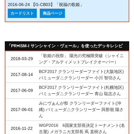
2016-06-24
【G-CB03】「祝福の歌姫」
カードリスト
商品ページ
「PR♥ISM-I サンシャイン・ヴェール」を使ったデッキレシピ
「歌姫の祝祭」 陽光の究極限突破（シャイニ
2018-03-29
ング・アルティメットブレイクオーバー）
BCF2017 クランリーダーファイト(大阪地区)
2017-08-14
バミューダ△クランリーダー 小川 智功さん
BCF2017 クランリーダーファイト(札幌地区)
2017-06-09
バミューダ△クランリーダー 青山 聡志さん
みにヴぁんが祭 クランリーダーファイト(沖
2017-06-01
縄) バミューダ△クランリーダー 與那嶺 陽さ
ん
WGP2016 6国家支部長決定トーナメント(名
2016-11-22
古屋) メガラニカ支部長 蔦 直樹さん