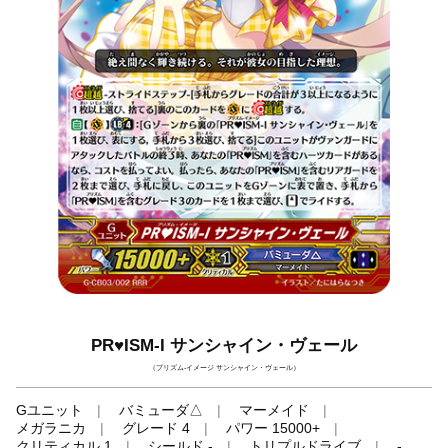
PR♥ISM-I サンシャイン・ヴェール
（プリズム-イメージ サンシャイン・ヴェール）
Gユニット
バミューダ△
マーメイド
メガラニカ
グレード 4
パワー 15000+
クリティカル 1
シールド -
トリプルドライブ
-