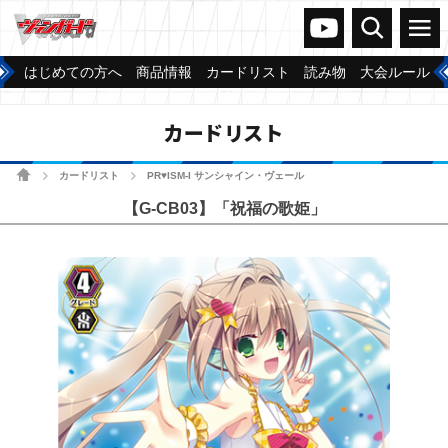
ヴァンガードch
検索
メニュー
はじめての方へ
商品情報
カードリスト
読み物
大会ルール
カードリスト
ホーム
カードリスト
PR♥ISM-I サンシャイン・ヴェール
>
>
【G-CB03】「祝福の歌姫」