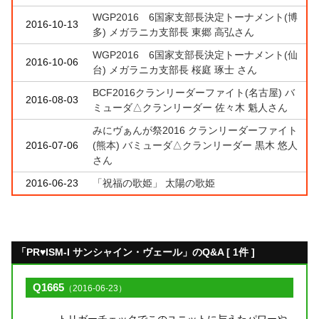
WGP2016 6国家支部長決定トーナメント(博
2016-10-13
多) メガラニカ支部長 東郷 高弘さん
WGP2016 6国家支部長決定トーナメント(仙
2016-10-06
台) メガラニカ支部長 桜庭 琢士 さん
BCF2016クランリーダーファイト(名古屋) バ
2016-08-03
ミューダ△クランリーダー 佐々木 魁人さん
みにヴぁんが祭2016 クランリーダーファイト
2016-07-06
(熊本) バミューダ△クランリーダー 黒木 悠人
さん
2016-06-23
「祝福の歌姫」 太陽の歌姫
「PR♥ISM-I サンシャイン・ヴェール」のQ&A [ 1件 ]
Q1665
（2016-06-23）
トリガーチェックでこのユニットに与えたパワーや