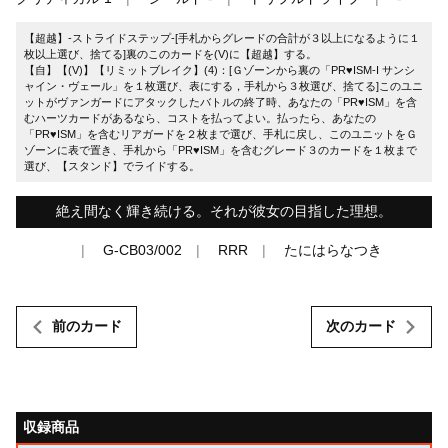
【超越】-ストライドステップ-[手札からグレードの合計が３以上になるように１
枚以上選び、捨てる]裏のこのカードを(V)に【超越】する。
【自】【(V)】【リミットブレイク】(4)：[Ｇゾーンから裏の「PR♥ISM-I サンシ
ャイン・ヴェール」を１枚選び、表にする，手札から３枚選び、捨てる]このユニ
ットがヴァンガードにアタックしたバトルの終了時、あなたの「PR♥ISM」を含
むハーツカードがあるなら、コストを払ってよい。払ったら、あなたの
「PR♥ISM」を含むリアガードを２枚まで選び、手札に戻し、このユニットをＧ
ゾーンに表で置き、手札から「PR♥ISM」を含むグレード３のカードを１枚まで
選び、【スタンド】でライドする。
絶え間なく輝き続ける。それが彼女の目指した理想。
G-CB03/002
RRR
たにはらなつき
前のカード
次のカード
収録商品