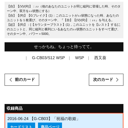
【自】【(V)/(R)】：♪♪（他のあなたのユニットが同じ縦列に登場した時、そのタ
ーン中、双方を♪♪状態にする）
【自】【(R)】【Gブレイク】(1)：このユニットが♪♪状態になった時、あなたの
ユニットを１枚選び、そのターン中、『【自】【(V)/(R)】：♪♪』を与える。
【起】【(R)】：[【カウンターブラスト】(1)，このユニットを【レスト】する]こ
のユニットと、同じ縦列と横列にいるあなたの♪♪状態のユニットをすべて選び、
そのターン中、パワー＋5000。
せっかちね。ちょっと待ってて。
G-CB03/S12 WSP
WSP
西又葵
前のカード
次のカード
収録商品
2016-06-24
【G-CB03】「祝福の歌姫」
カードリスト
商品ページ