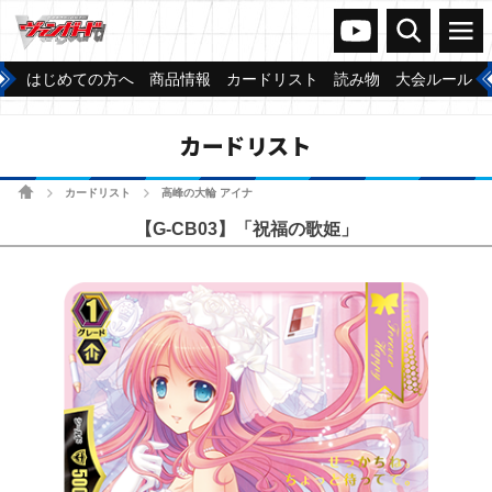
ヴァンガードch
検索
メニュー
はじめての方へ
商品情報
カードリスト
読み物
大会ルール
カードリスト
ホーム
カードリスト
高峰の大輪 アイナ
>
>
【G-CB03】「祝福の歌姫」