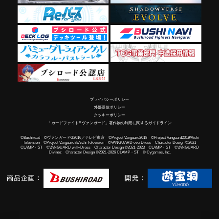
プライバシーポリシー
外部送信ポリシー
クッキーポリシー
「カードファイト!! ヴァンガード」著作物の利用に関するガイドライン
©Bushiroad ©ヴァンガードG2016／テレビ東京 ©Project Vanguard2018 ©Project Vanguard2019/Aichi
Television ©Project Vanguard if/Aichi Television ©VANGUARD overDress Character Design ©2021
CLAMP・ST ©VANGUARD will+Dress Character Design ©2021-2023 CLAMP・ST ©VANGUARD
Divinez Character Design ©2021-2026 CLAMP・ST © Cygames, Inc.