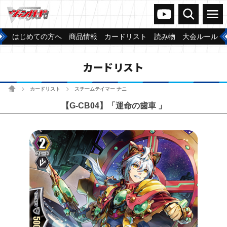
ヴァンガードch
検索
メニュー
はじめての方へ
商品情報
カードリスト
読み物
大会ルール
カードリスト
ホーム
カードリスト
スチームテイマー ナニ
>
>
【G-CB04】「運命の歯車 」