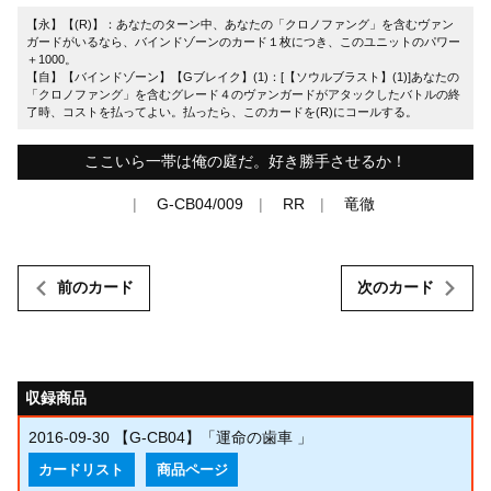
【永】【(R)】：あなたのターン中、あなたの「クロノファング」を含むヴァン
ガードがいるなら、バインドゾーンのカード１枚につき、このユニットのパワー
＋1000。
【自】【バインドゾーン】【Gブレイク】(1)：[【ソウルブラスト】(1)]あなたの
「クロノファング」を含むグレード４のヴァンガードがアタックしたバトルの終
了時、コストを払ってよい。払ったら、このカードを(R)にコールする。
ここいら一帯は俺の庭だ。好き勝手させるか！
G-CB04/009
RR
竜徹
前のカード
次のカード
収録商品
2016-09-30
【G-CB04】「運命の歯車 」
カードリスト
商品ページ