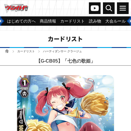
ヴァンガードch
検索
メニュー
はじめての方へ
商品情報
カードリスト
読み物
大会ルール
カードリスト
ホーム
カードリスト
ハーティダンサー クラージュ
>
>
【G-CB05】「七色の歌姫」