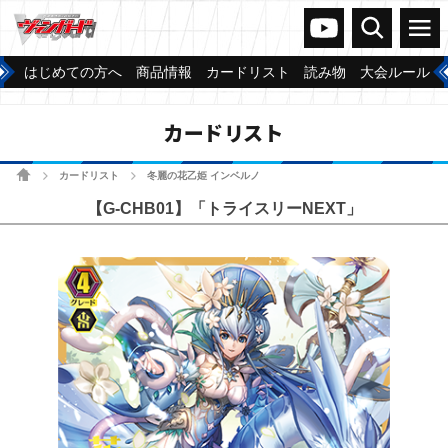
ヴァンガードch
検索
メニュー
はじめての方へ
商品情報
カードリスト
読み物
大会ルール
カードリスト
ホーム
カードリスト
冬麗の花乙姫 インベルノ
>
>
【G-CHB01】「トライスリーNEXT」