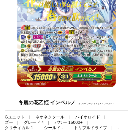
冬麗の花乙姫 インベルノ
（トウレイノハナオトヒメ インベルノ）
Gユニット
ネオネクタール
バイオロイド
ズー
グレード 4
パワー 15000+
クリティカル 1
シールド -
トリプルドライブ
-