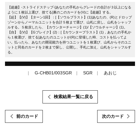
【超越】-ストライドステップ-[あなたの手札からグレードの合計が３以上になる
ように１枚以上選び、捨てる]裏のこのカードを(V)に【超越】する。
【起】【(V)】【ターン1回】：[【ソウルブラスト】(1)]あなたの、(R)とドロップ
ゾーンからノーマルユニットを合計５枚まで選び、山札に戻し、山札をシャッフ
ルする。５枚戻したら、【カウンターチャージ】(1)/【ソウルチャージ】(1)。
【自】【(V)】【Gブレイク】(2)：[【カウンターブラスト】(1)，あなたの手札か
ら１枚選び、捨てる]あなたのユニットが(R)に登場した時、コストを払ってよ
い。払ったら、あなたの開花能力を持つユニットを１枚選び、山札からそのユニ
ットと同名のカードを２枚まで探し、公開し、手札に加え、山札をシャッフルす
る。
G-CHB01/003SGR
SGR
あおじ
検索結果一覧に戻る
前のカード
次のカード