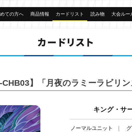
じめての方へ
商品情報
カードリスト
読み物
大会ルー
カードリスト
-CHB03】「月夜のラミーラビリ
キング・サ
ノーマルユニット
グ