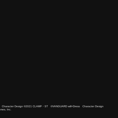
 Character Design ©2021 CLAMP・ST ©VANGUARD will+Dress Character Design
es, Inc.