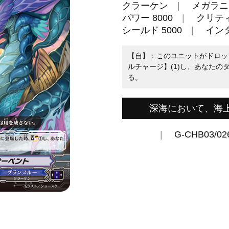
クラーケン
メガラニ
パワー 8000
クリティ
シールド 5000
イン
【自】：このユニットがドロッ
ルチャージ】(1)し、あなた
る。
深海において、海
G-CHB03/02