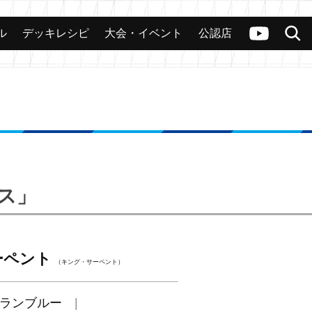
ル
デッキレシピ
大会・イベント
公認店
カード
大会
公認店舗
その他
ヴァンガードch
検索
ンス」
ーペント
（キング・サーペント）
ランブルー