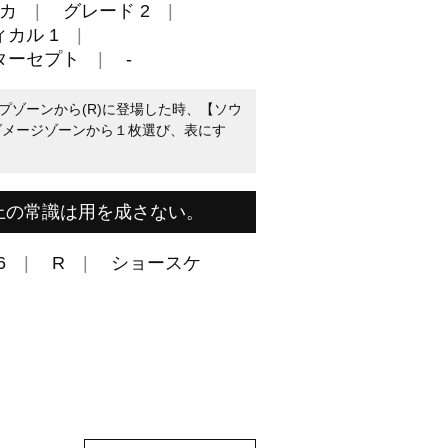
カ
グレード 2
カル 1
ターセプト
-
プゾーンから(R)に登場した時、【ソウ
のダメージゾーンから１枚選び、表にす
上の常識は用を成さない。
6
R
ショースケ