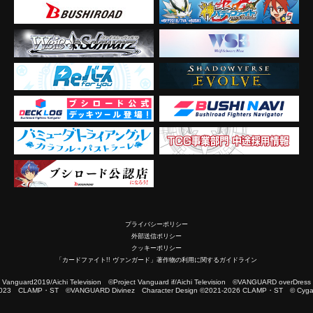
プライバシーポリシー
外部送信ポリシー
クッキーポリシー
「カードファイト!! ヴァンガード」著作物の利用に関するガイドライン
2019/Aichi Television ©Project Vanguard if/Aichi Television ©VANGUARD overDress
023 CLAMP・ST ©VANGUARD Divinez Character Design ©2021-2026 CLAMP・ST © Cygam