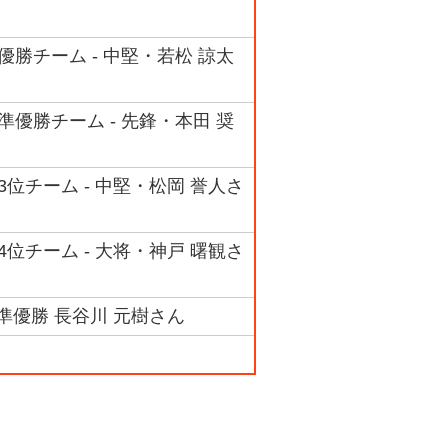
勝チーム - 中堅・若松 諒太
優勝チーム - 先鋒・本田 奨
位チーム - 中堅・松岡 誉人さ
位チーム - 大将・神戸 曙観さ
準優勝 長谷川 元樹さん