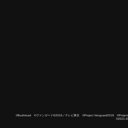
©Bushiroad ©ヴァンガードG2016／テレビ東京 ©Project Vanguard2018 ©Project Vanguard
©2021-2