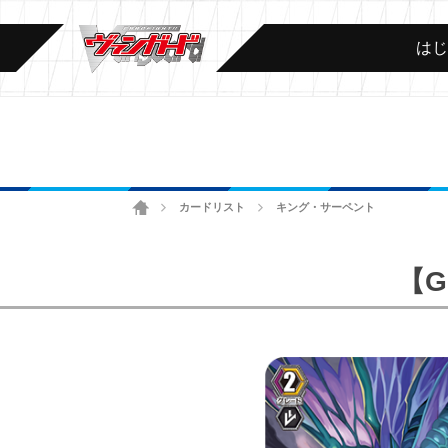
は
ホーム
カードリスト
キング・サーペント
>
>
【G