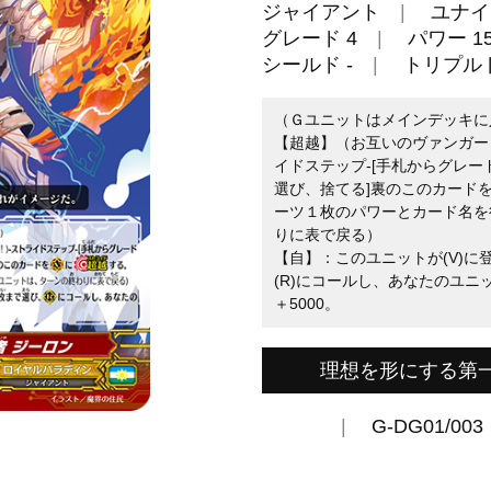
ジャイアント
ユナイ
グレード 4
パワー 15
シールド -
トリプル
（Ｇユニットはメインデッキに
【超越】（お互いのヴァンガー
イドステップ-[手札からグレ
選び、捨てる]裏のこのカードを
ーツ１枚のパワーとカード名を
りに表で戻る）
【自】：このユニットが(V)
(R)にコールし、あなたのユ
＋5000。
理想を形にする第
G-DG01/003