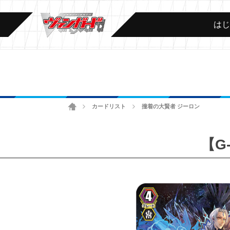
は
ホーム
カードリスト
撞着の大賢者 ジーロン
>
>
【G