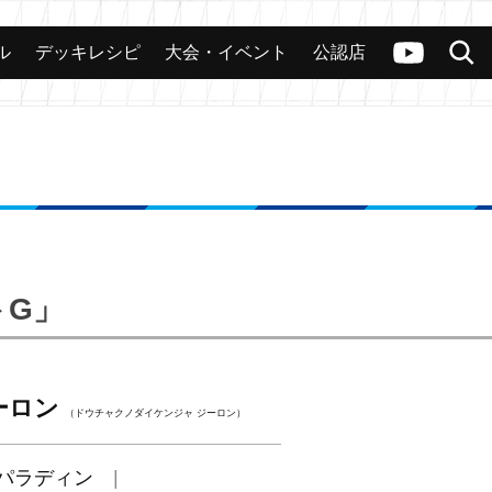
ル
デッキレシピ
大会・イベント
公認店
カード
大会
公認店舗
その他
ヴァンガードch
検索
トG」
ーロン
（ドウチャクノダイケンジャ ジーロン）
パラディン