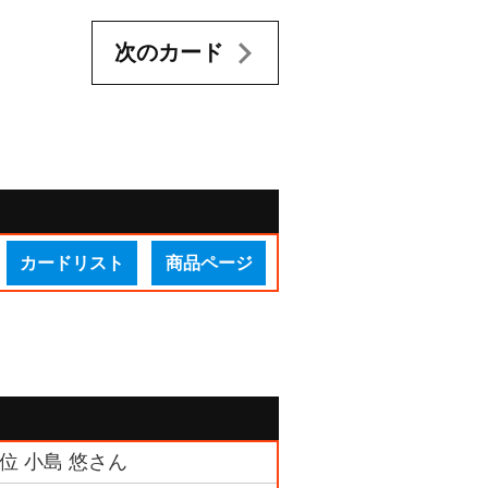
次のカード
カードリスト
商品ページ
位 小島 悠さん