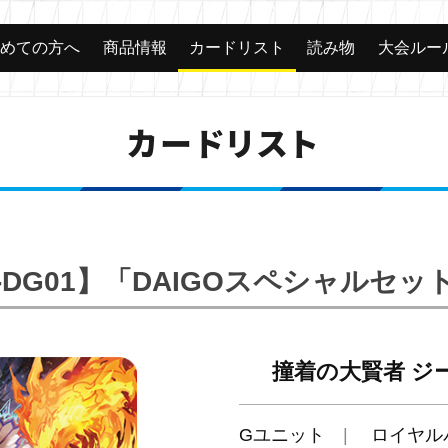
じめての方へ
商品情報
カードリスト
読み物
大会ルー
カードリスト
-DG01】「DAIGOスペシャルセッ
撞着の大賢者 ジ
Gユニット
ロイヤル