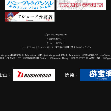
プライバシーポリシー
外部送信ポリシー
クッキーポリシー
「カードファイト!! ヴァンガード」著作物の利用に関するガイドライン
2019/Aichi Television ©Project Vanguard if/Aichi Television ©VANGUARD overDress
023 CLAMP・ST ©VANGUARD Divinez Character Design ©2021-2026 CLAMP・ST © Cygam