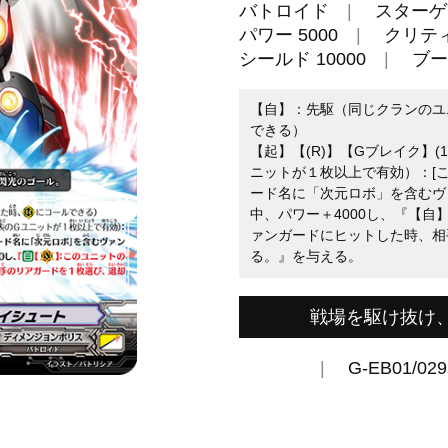
バトロイド
スターゲ
パワー 5000
クリティ
シールド 10000
ブー
【自】：先駆（同じクランのユ
できる）
【起】【(R)】【Gブレイク】(
ニットが１枚以上で有効）：[
ード名に「次元ロボ」を含むヴ
中、パワー＋4000し、『【自
ァンガードにヒットした時、相
る。』を与える。
戦場を駆け抜け
G-EB01/029