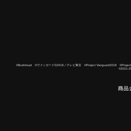
©Bushiroad ©ヴァンガードG2016／テレビ東京 ©Project Vanguard2018 ©Project Vanguard
©2021-2