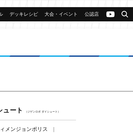
ル
デッキレシピ
大会・イベント
公認店
カード
大会
公認店舗
その他
ヴァンガードch
検索
シュート
（ジゲンロボ ダイシュート）
ィメンジョンポリス