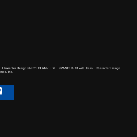
 Character Design ©2021 CLAMP・ST ©VANGUARD will+Dress Character Design
es, Inc.