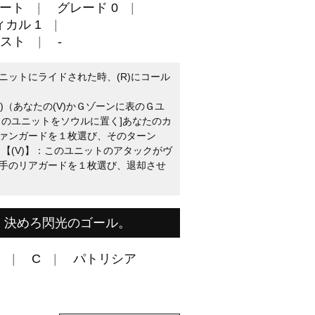
ート
グレード 0
カル 1
スト
-
ニットにライドされた時、(R)にコール
1)（あなたの(V)かＧゾーンに表のＧユ
このユニットをソウルに置く]あなたのカ
ァンガードを１枚選び、そのターン
】【(V)】：このユニットのアタックがヴ
手のリアガードを１枚選び、退却させ
、決めろ閃光のゴール。
C
パトリシア