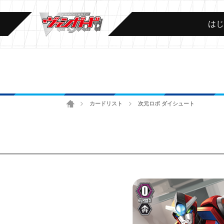
は
ホーム
カードリスト
次元ロボ ダイシュート
>
>