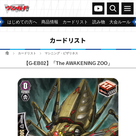
ヴァンガードch
検索
メニュー
はじめての方へ
商品情報
カードリスト
読み物
大会ルール
カードリスト
ホーム
カードリスト
マシニング・ビザリネス
>
>
【G-EB02】「The AWAKENING ZOO」