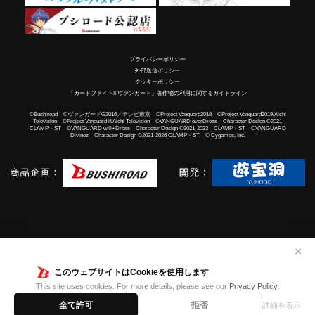
プライバシーポリシー
外部送信ポリシー
クッキーポリシー
「カードファイト!! ヴァンガード」著作物の利用に関するガイドライン
©Bushiroad ©ヴァンガードG2016／テレビ東京 ©Project Vanguard2018 ©Project Vanguard2019/Aichi
Television ©Project Vanguard if/Aichi Television ©VANGUARD overDress Character Design ©2021
CLAMP・ST ©VANGUARD will+Dress Character Design ©2021-2023 CLAMP・ST ©VANGUARD
Divinez Character Design ©2021-2026 CLAMP・ST © Cygames, Inc.
✕
このウェブサイトはCookieを使用します
This site uses cookies. For more details, please see our
Privacy Policy
.
全て許可
拒否
詳細を表示