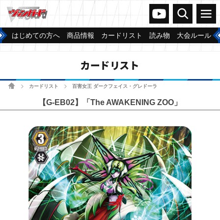
ヴァンガードch
検索
メニュー
はじめての方へ
商品情報
カードリスト
読み物
大会ルール
カードリスト
ホーム
カードリスト
百害女王 ダークフェイス・グレドーラ
>
>
【G-EB02】「The AWAKENING ZOO」