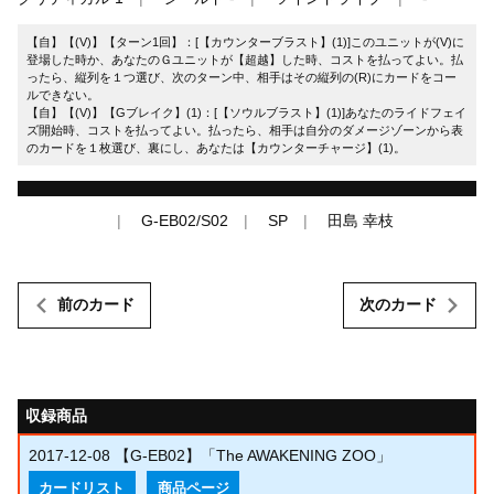
【自】【(V)】【ターン1回】：[【カウンターブラスト】(1)]このユニットが(V)に
登場した時か、あなたのＧユニットが【超越】した時、コストを払ってよい。払
ったら、縦列を１つ選び、次のターン中、相手はその縦列の(R)にカードをコー
ルできない。
【自】【(V)】【Gブレイク】(1)：[【ソウルブラスト】(1)]あなたのライドフェイ
ズ開始時、コストを払ってよい。払ったら、相手は自分のダメージゾーンから表
のカードを１枚選び、裏にし、あなたは【カウンターチャージ】(1)。
G-EB02/S02
SP
田島 幸枝
前のカード
次のカード
収録商品
2017-12-08
【G-EB02】「The AWAKENING ZOO」
カードリスト
商品ページ