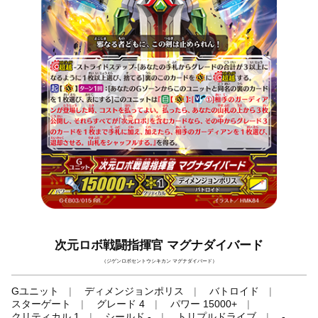
次元ロボ戦闘指揮官 マグナダイバード
（ジゲンロボセントウシキカン マグナダイバード）
Gユニット
ディメンジョンポリス
バトロイド
スターゲート
グレード 4
パワー 15000+
クリティカル 1
シールド -
トリプルドライブ
-