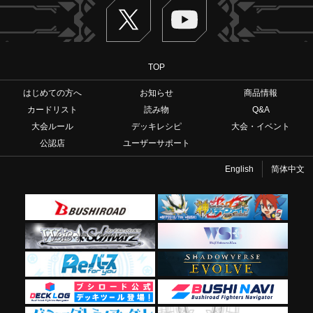
Twitter
ヴァンガードch
TOP
はじめての方へ
お知らせ
商品情報
カードリスト
読み物
Q&A
大会ルール
デッキレシピ
大会・イベント
公認店
ユーザーサポート
English
简体中文