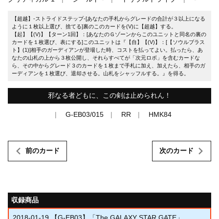
【超越】-ストライドステップ-[あなたの手札からグレードの合計が３以上になる
ように１枚以上選び、捨てる]裏のこのカードを(V)に【超越】する。
【起】【(V)】【ターン1回】：[あなたのＧゾーンからこのユニットと同名の裏の
カードを１枚選び、表にする]このユニットは『【自】【(V)】：[【ソウルブラス
ト】(1)]相手のガーディアンが登場した時、コストを払ってよい。払ったら、あ
なたの山札の上から３枚公開し、それらすべてが「次元ロボ」を含むカードな
ら、その中からグレード３のカードを１枚まで手札に加え、加えたら、相手のガ
ーディアンを１枚選び、退却させる。山札をシャッフルする。』を得る。
邪なる者どもに、この剣は止められん！
G-EB03/015
RR
HMK84
前のカード
次のカード
収録商品
2018-01-19
【G-EB03】「The GALAXY STAR GATE」