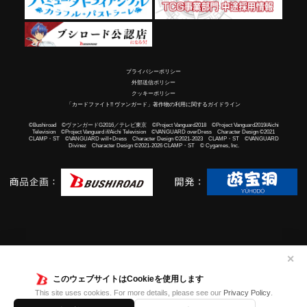
プライバシーポリシー
外部送信ポリシー
クッキーポリシー
「カードファイト!! ヴァンガード」著作物の利用に関するガイドライン
©Bushiroad ©ヴァンガードG2016／テレビ東京 ©Project Vanguard2018 ©Project Vanguard2019/Aichi
Television ©Project Vanguard if/Aichi Television ©VANGUARD overDress Character Design ©2021
CLAMP・ST ©VANGUARD will+Dress Character Design ©2021-2023 CLAMP・ST ©VANGUARD
Divinez Character Design ©2021-2026 CLAMP・ST © Cygames, Inc.
✕
このウェブサイトはCookieを使用します
This site uses cookies. For more details, please see our
Privacy Policy
.