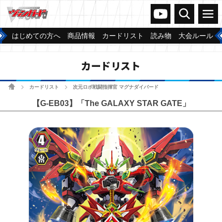
ヴァンガードch
検索
メニュー
はじめての方へ
商品情報
カードリスト
読み物
大会ルール
カードリスト
ホーム
カードリスト
次元ロボ戦闘指揮官 マグナダイバード
>
>
【G-EB03】「The GALAXY STAR GATE」