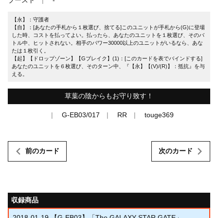
【永】：守護者
【自】：[あなたの手札から１枚選び、捨てる]このユニットが手札から(G)に登場
した時、コストを払ってよい。払ったら、あなたのユニットを１枚選び、そのバ
トル中、ヒットされない。相手のパワー30000以上のユニットがいるなら、あな
たは１枚引く。
【起】【ドロップゾーン】【Gブレイク】(1)：[このカードを表でバインドする]
あなたのユニットを６枚選び、そのターン中、『【永】【(V)/(R)】：抵抗』を与
える。
草葉の陰からもお守り致す！
G-EB03/017
RR
touge369
前のカード
次のカード
収録商品
2018-01-19
【G-EB03】「The GALAXY STAR GATE」