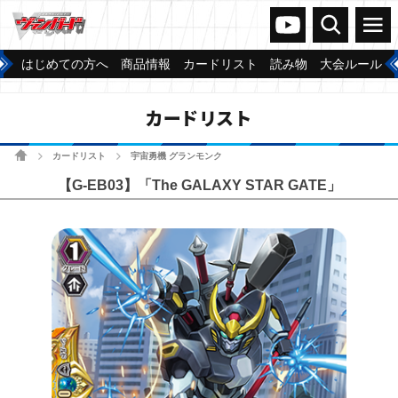
ヴァンガードch
検索
メニュー
はじめての方へ
商品情報
カードリスト
読み物
大会ルール
カードリスト
ホーム
カードリスト
宇宙勇機 グランモンク
>
>
【G-EB03】「The GALAXY STAR GATE」